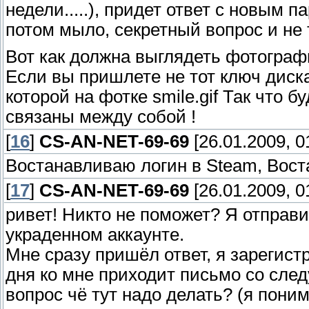
недели.....), придет ответ с новым па
потом мыло, секретный вопрос и не
Вот как должна выглядеть фотографи
Если вы пришлете не тот ключ диска
которой на фотке smile.gif Так что б
связаны между собой !
[
16
]
CS-AN-NET-69-69
[26.01.2009, 0
Востанавливаю логин в Steam, Вост
[
17
]
CS-AN-NET-69-69
[26.01.2009, 0
ривет! Никто не поможет? Я отправи
украденном аккаунте.
Мне сразу пришёл ответ, я зарегист
дня ко мне приходит письмо со сле
вопрос чё тут надо делать? (я понима