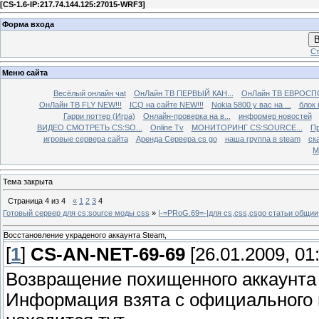
[
CS-1.6-IP:217.74.144.125:27015-WRF3
]
Форма входа
В
Ст
Меню сайта
Весёлый онлайн чаt
ОнЛайн ТВ ПЕРВЫЙ КАН...
ОнЛайн ТВ ЕВРОСПО
ОнЛайн ТВ FLY NEW!!!
ICQ на сайте NEW!!!
Nokia 5800 у вас на ...
блок 
Гарри поттер (Игра)
Онлайн-проверка на в...
информер новостей
ВИДЕО СМОТРЕТЬ CS:SO...
Online Tv
МОНИТОРИНГ CS:SOURCE...
Пр
игровые сервера сайта
Аренда Сервера cs go
наша группа в steam
ска
М
Тема закрыта
Страница
4
из
4
«
1
2
3
4
Готовый сервер для cs:source моды css
»
|-=PRoG.69=-|для cs,css,csgo cтатьи общии
Восстановление украденого аккаунта Steam,
[
1
]
CS-AN-NET-69-69
[26.01.2009, 01
Возвращение похищенного аккаунта
Информация взята с официального и