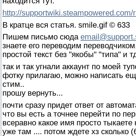
находится тут.
http://supportwiki.steampowered.com/r
В кратце вся статья. smile.gif © 633
Пишем письмо сюда
email@support
знаете его переводим переводчиком,
простой текст без "якобы" "типа" и тд.
так и так угнали аккаунт по моей туп
фотку прилагаю, можно написать еще
стим..
прошу вернуть...
почти сразу придет ответ от автома
что вы есть а точнее перейти по пер
всеравно какое имя просто тыкаете к
уже там .... потом ждете хз сколько 