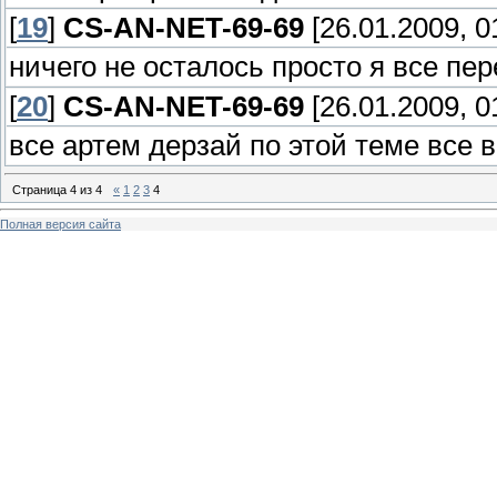
[
19
]
CS-AN-NET-69-69
[26.01.2009, 0
ничего не осталось просто я все пе
[
20
]
CS-AN-NET-69-69
[26.01.2009, 0
все артем дерзай по этой теме все 
Страница
4
из
4
«
1
2
3
4
Полная версия сайта