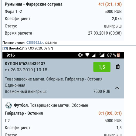
Прикрепления:
0308932.jpg
(36.8 Kb)
[
13
]
the-sta17
[27.03.2019, 09:57]