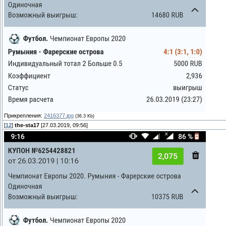
Прикрепления:
2416377.jpg
(36.3 Kb)
[
12
]
the-sta17
[27.03.2019, 09:56]