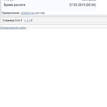
Прикрепления:
3630924.jpg
(35.3 Kb)
Страница
3
из
3
«
1
2
3
Полная версия сайта