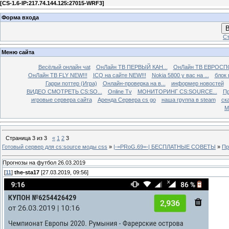
[
CS-1.6-IP:217.74.144.125:27015-WRF3
]
Форма входа
В
Ст
Меню сайта
Весёлый онлайн чаt
ОнЛайн ТВ ПЕРВЫЙ КАН...
ОнЛайн ТВ ЕВРОСПО
ОнЛайн ТВ FLY NEW!!!
ICQ на сайте NEW!!!
Nokia 5800 у вас на ...
блок 
Гарри поттер (Игра)
Онлайн-проверка на в...
информер новостей
ВИДЕО СМОТРЕТЬ CS:SO...
Online Tv
МОНИТОРИНГ CS:SOURCE...
Пр
игровые сервера сайта
Аренда Сервера cs go
наша группа в steam
ска
М
Страница
3
из
3
«
1
2
3
Готовый сервер для cs:source моды css
»
|-=PRoG.69=-| БЕСПЛАТНЫЕ СОВЕТЫ
»
Пр
Прогнозы на футбол 26.03.2019
[
11
]
the-sta17
[27.03.2019, 09:56]