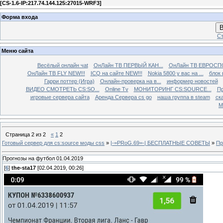
[
CS-1.6-IP:217.74.144.125:27015-WRF3
]
Форма входа
В
Ст
Меню сайта
Весёлый онлайн чаt
ОнЛайн ТВ ПЕРВЫЙ КАН...
ОнЛайн ТВ ЕВРОСПО
ОнЛайн ТВ FLY NEW!!!
ICQ на сайте NEW!!!
Nokia 5800 у вас на ...
блок 
Гарри поттер (Игра)
Онлайн-проверка на в...
информер новостей
ВИДЕО СМОТРЕТЬ CS:SO...
Online Tv
МОНИТОРИНГ CS:SOURCE...
Пр
игровые сервера сайта
Аренда Сервера cs go
наша группа в steam
ска
М
Страница
2
из
2
«
1
2
Готовый сервер для cs:source моды css
»
|-=PRoG.69=-| БЕСПЛАТНЫЕ СОВЕТЫ
»
Пр
Прогнозы на футбол 01.04.2019
[
6
]
the-sta17
[02.04.2019, 00:26]