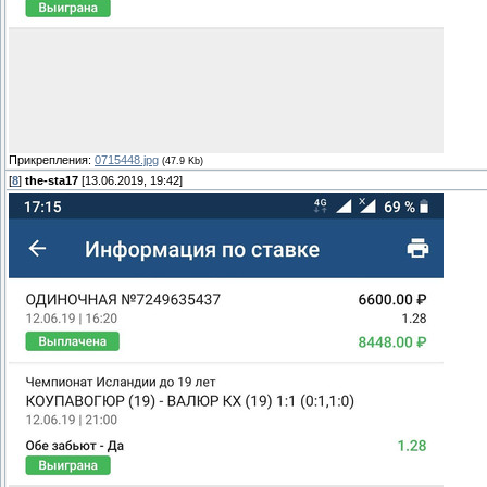
Прикрепления:
0715448.jpg
(47.9 Kb)
[
8
]
the-sta17
[13.06.2019, 19:42]