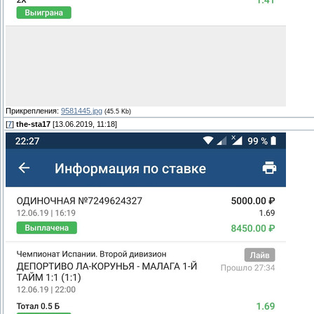
Прикрепления:
9581445.jpg
(45.5 Kb)
[
7
]
the-sta17
[13.06.2019, 11:18]