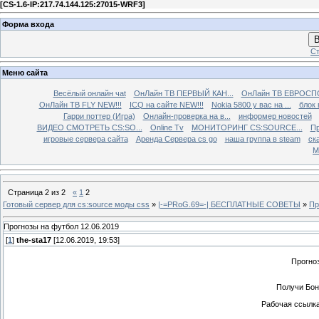
[
CS-1.6-IP:217.74.144.125:27015-WRF3
]
Форма входа
В
Ст
Меню сайта
Весёлый онлайн чаt
ОнЛайн ТВ ПЕРВЫЙ КАН...
ОнЛайн ТВ ЕВРОСПО
ОнЛайн ТВ FLY NEW!!!
ICQ на сайте NEW!!!
Nokia 5800 у вас на ...
блок 
Гарри поттер (Игра)
Онлайн-проверка на в...
информер новостей
ВИДЕО СМОТРЕТЬ CS:SO...
Online Tv
МОНИТОРИНГ CS:SOURCE...
Пр
игровые сервера сайта
Аренда Сервера cs go
наша группа в steam
ска
М
Страница
2
из
2
«
1
2
Готовый сервер для cs:source моды css
»
|-=PRoG.69=-| БЕСПЛАТНЫЕ СОВЕТЫ
»
Пр
Прогнозы на футбол 12.06.2019
[
1
]
the-sta17
[12.06.2019, 19:53]
Прогно
Получи Бон
Рабочая ссылка 