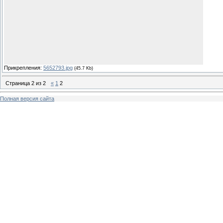
Прикрепления:
5652793.jpg
(45.7 Kb)
Страница
2
из
2
«
1
2
Полная версия сайта