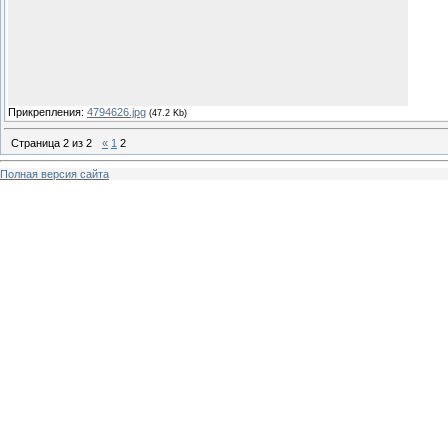
Прикрепления:
4794626.jpg
(47.2 Kb)
Страница
2
из
2
«
1
2
Полная версия сайта