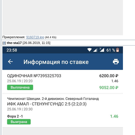
Прикрепления:
9160719.jpg
(44.4 Kb)
[
8
]
the-sta17
[26.06.2019, 11:15]