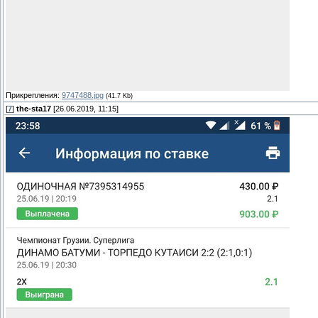
Прикрепления:
9747488.jpg
(41.7 Kb)
[
7
]
the-sta17
[26.06.2019, 11:15]