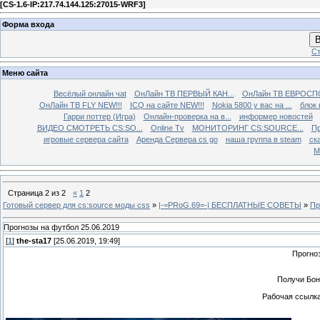
[
CS-1.6-IP:217.74.144.125:27015-WRF3
]
Форма входа
В
Ст
Меню сайта
Весёлый онлайн чаt
ОнЛайн ТВ ПЕРВЫЙ КАН...
ОнЛайн ТВ ЕВРОСПО
ОнЛайн ТВ FLY NEW!!!
ICQ на сайте NEW!!!
Nokia 5800 у вас на ...
блок 
Гарри поттер (Игра)
Онлайн-проверка на в...
информер новостей
ВИДЕО СМОТРЕТЬ CS:SO...
Online Tv
МОНИТОРИНГ CS:SOURCE...
Пр
игровые сервера сайта
Аренда Сервера cs go
наша группа в steam
ска
М
Страница
2
из
2
«
1
2
Готовый сервер для cs:source моды css
»
|-=PRoG.69=-| БЕСПЛАТНЫЕ СОВЕТЫ
»
Пр
Прогнозы на футбол 25.06.2019
[
1
]
the-sta17
[25.06.2019, 19:49]
Прогно
Получи Бон
Рабочая ссылка 