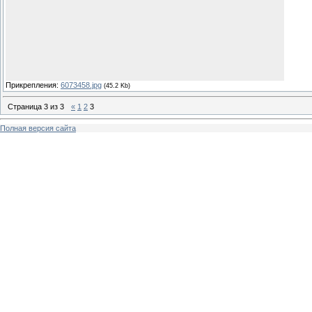
Прикрепления:
6073458.jpg
(45.2 Kb)
Страница
3
из
3
«
1
2
3
Полная версия сайта