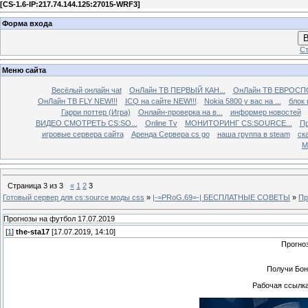
[
CS-1.6-IP:217.74.144.125:27015-WRF3
]
Форма входа
В
Ст
Меню сайта
Весёлый онлайн чаt
ОнЛайн ТВ ПЕРВЫЙ КАН...
ОнЛайн ТВ ЕВРОСПО
ОнЛайн ТВ FLY NEW!!!
ICQ на сайте NEW!!!
Nokia 5800 у вас на ...
блок 
Гарри поттер (Игра)
Онлайн-проверка на в...
информер новостей
ВИДЕО СМОТРЕТЬ CS:SO...
Online Tv
МОНИТОРИНГ CS:SOURCE...
Пр
игровые сервера сайта
Аренда Сервера cs go
наша группа в steam
ска
М
Страница
3
из
3
«
1
2
3
Готовый сервер для cs:source моды css
»
|-=PRoG.69=-| БЕСПЛАТНЫЕ СОВЕТЫ
»
Пр
Прогнозы на футбол 17.07.2019
[
1
]
the-sta17
[17.07.2019, 14:10]
Прогно
Получи Бон
Рабочая ссылка