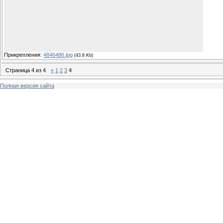
Прикрепления:
4846486.jpg
(43.8 Kb)
Страница
4
из
4
«
1
2
3
4
Полная версия сайта