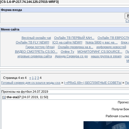
[
CS-1.6-IP:217.74.144.125:27015-WRF3
]
Форма входа
В
Ст
Меню сайта
Весёлый онлайн чаt
ОнЛайн ТВ ПЕРВЫЙ КАН...
ОнЛайн ТВ ЕВРОСПО
ОнЛайн ТВ FLY NEW!!!
ICQ на сайте NEW!!!
Nokia 5800 у вас на ...
блок 
Гарри поттер (Игра)
Онлайн-проверка на в...
информер новостей
ВИДЕО СМОТРЕТЬ CS:SO...
Online Tv
МОНИТОРИНГ CS:SOURCE...
Пр
игровые сервера сайта
Аренда Сервера cs go
наша группа в steam
ска
М
Страница
4
из
4
«
1
2
3
4
Готовый сервер для cs:source моды css
»
|-=PRoG.69=-| БЕСПЛАТНЫЕ СОВЕТЫ
»
Пр
Прогнозы на футбол 24.07.2019
[
1
]
the-sta17
[24.07.2019, 11:50]
Прогно
Получи Бон
Рабочая ссылка