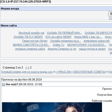
[
CS-1.6-IP:217.74.144.125:27015-WRF3
]
Форма входа
В
Ст
Меню сайта
Весёлый онлайн чаt
ОнЛайн ТВ ПЕРВЫЙ КАН...
ОнЛайн ТВ ЕВРОСПО
ОнЛайн ТВ FLY NEW!!!
ICQ на сайте NEW!!!
Nokia 5800 у вас на ...
блок 
Гарри поттер (Игра)
Онлайн-проверка на в...
информер новостей
ВИДЕО СМОТРЕТЬ CS:SO...
Online Tv
МОНИТОРИНГ CS:SOURCE...
Пр
игровые сервера сайта
Аренда Сервера cs go
наша группа в steam
ска
М
Страница
2
из
2
«
1
2
Готовый сервер для cs:source моды css
»
|-=PRoG.69=-| БЕСПЛАТНЫЕ СОВЕТЫ
»
Пр
Прогнозы на футбол 06.08.2019
[
1
]
the-sta17
[06.08.2019, 13:34]
Прогно
Получи Бон
Рабочая ссылка