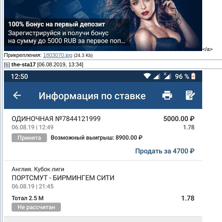
</a>
Прикрепления:
1803070.jpg
(24.3 Kb)
[
6
]
the-sta17
[06.08.2019, 13:34]