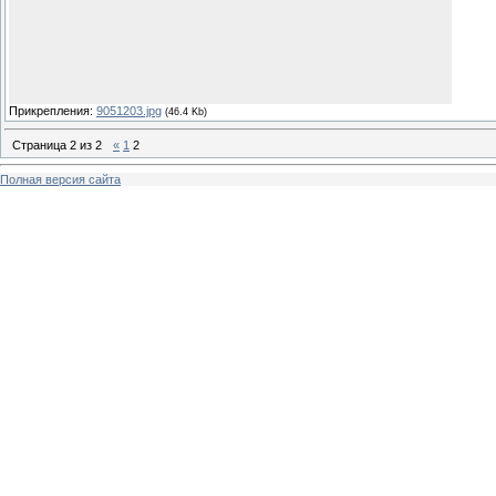
Прикрепления:
9051203.jpg
(46.4 Kb)
Страница
2
из
2
«
1
2
Полная версия сайта