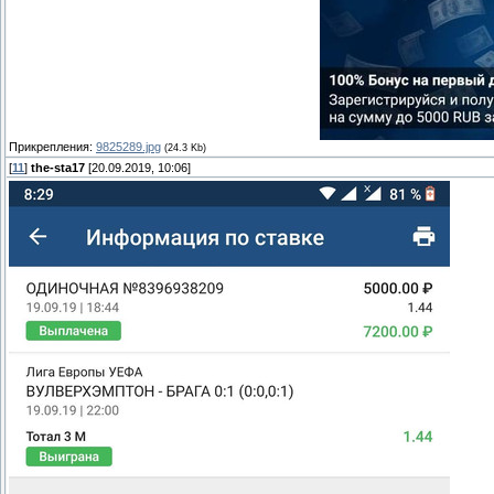
Прикрепления:
9825289.jpg
(24.3 Kb)
[
11
]
the-sta17
[20.09.2019, 10:06]