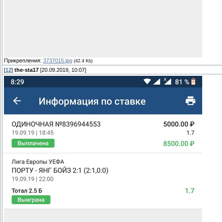
Прикрепления:
3737015.jpg
(42.4 Kb)
[
12
]
the-sta17
[20.09.2019, 10:07]