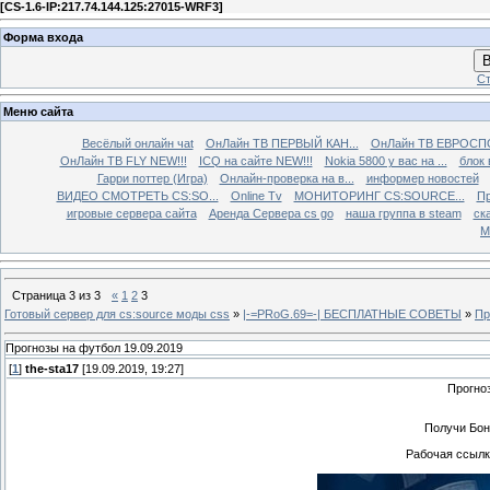
[
CS-1.6-IP:217.74.144.125:27015-WRF3
]
Форма входа
В
Ст
Меню сайта
Весёлый онлайн чаt
ОнЛайн ТВ ПЕРВЫЙ КАН...
ОнЛайн ТВ ЕВРОСПО
ОнЛайн ТВ FLY NEW!!!
ICQ на сайте NEW!!!
Nokia 5800 у вас на ...
блок 
Гарри поттер (Игра)
Онлайн-проверка на в...
информер новостей
ВИДЕО СМОТРЕТЬ CS:SO...
Online Tv
МОНИТОРИНГ CS:SOURCE...
Пр
игровые сервера сайта
Аренда Сервера cs go
наша группа в steam
ска
М
Страница
3
из
3
«
1
2
3
Готовый сервер для cs:source моды css
»
|-=PRoG.69=-| БЕСПЛАТНЫЕ СОВЕТЫ
»
Пр
Прогнозы на футбол 19.09.2019
[
1
]
the-sta17
[19.09.2019, 19:27]
Прогно
Получи Бон
Рабочая ссылка