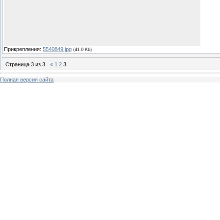
Прикрепления:
5540849.jpg
(41.0 Kb)
Страница
3
из
3
«
1
2
3
Полная версия сайта