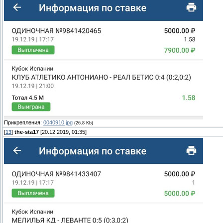
Прикрепления:
0040910.jpg
(26.8 Kb)
[
13
]
the-sta17
[20.12.2019, 01:35]