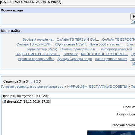
[
CS-1.6-IP:217.74.144.125:27015-WRF3
]
Форма входа
В
Ст
Меню сайта
Весёлый онлайн чаt
ОнЛайн ТВ ПЕРВЫЙ КАН...
ОнЛайн ТВ ЕВРОСПО
ОнЛайн ТВ FLY NEW!!!
ICQ на сайте NEW!!!
Nokia 5800 у вас на ...
блок 
Гарри поттер (Игра)
Онлайн-проверка на в...
информер новостей
ВИДЕО СМОТРЕТЬ CS:SO...
Online Tv
МОНИТОРИНГ CS:SOURCE...
Пр
игровые сервера сайта
Аренда Сервера cs go
наша группа в steam
ска
М
Страница
3
из
3
«
1
2
3
Готовый сервер для cs:source моды css
»
|-=PRoG.69=-| БЕСПЛАТНЫЕ СОВЕТЫ
»
Пр
Прогнозы на футбол 19.12.2019
[
1
]
the-sta17
[19.12.2019, 17:33]
Прогно
Получи Бон
Рабочая ссылка