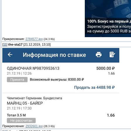
Прикрепления:
2784577.jpg
(24.3 Kb)
[
11
]
the-sta17
[21.12.2019, 13:10]
Прикрепления:
2932601.jpg
(28.3 Kb)