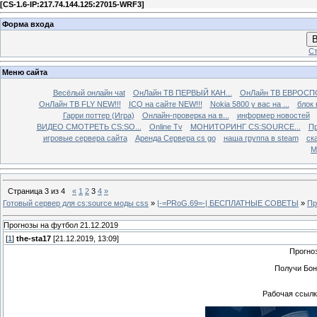
[
CS-1.6-IP:217.74.144.125:27015-WRF3
]
Форма входа
В
Ст
Меню сайта
Весёлый онлайн чаt
ОнЛайн ТВ ПЕРВЫЙ КАН...
ОнЛайн ТВ ЕВРОСПО
ОнЛайн ТВ FLY NEW!!!
ICQ на сайте NEW!!!
Nokia 5800 у вас на ...
блок 
Гарри поттер (Игра)
Онлайн-проверка на в...
информер новостей
ВИДЕО СМОТРЕТЬ CS:SO...
Online Tv
МОНИТОРИНГ CS:SOURCE...
Пр
игровые сервера сайта
Аренда Сервера cs go
наша группа в steam
ска
М
Страница
3
из
4
«
1
2
3
4
»
Готовый сервер для cs:source моды css
»
|-=PRoG.69=-| БЕСПЛАТНЫЕ СОВЕТЫ
»
Пр
Прогнозы на футбол 21.12.2019
[
1
]
the-sta17
[21.12.2019, 13:09]
Прогно
Получи Бон
Рабочая ссылка