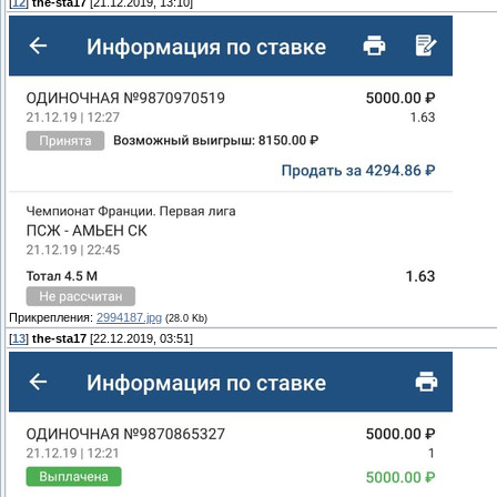
[
12
]
the-sta17
[21.12.2019, 13:10]
Прикрепления:
2994187.jpg
(28.0 Kb)
[
13
]
the-sta17
[22.12.2019, 03:51]