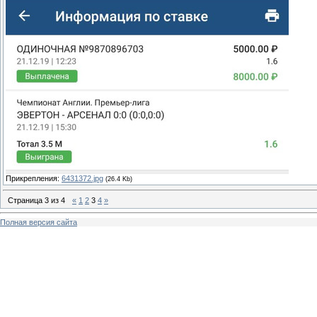
Прикрепления:
6431372.jpg
(26.4 Kb)
Страница
3
из
4
«
1
2
3
4
»
Полная версия сайта