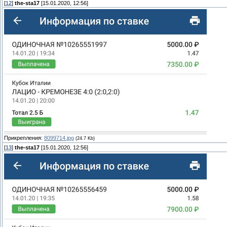
[
12
]
the-sta17
[15.01.2020, 12:56]
Прикрепления:
8099714.jpg
(24.7 Kb)
[
13
]
the-sta17
[15.01.2020, 12:56]