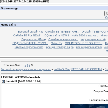
[
CS-1.6-IP:217.74.144.125:27015-WRF3
]
Форма входа
В
Ст
Меню сайта
Весёлый онлайн чаt
ОнЛайн ТВ ПЕРВЫЙ КАН...
ОнЛайн ТВ ЕВРОСПО
ОнЛайн ТВ FLY NEW!!!
ICQ на сайте NEW!!!
Nokia 5800 у вас на ...
блок 
Гарри поттер (Игра)
Онлайн-проверка на в...
информер новостей
ВИДЕО СМОТРЕТЬ CS:SO...
Online Tv
МОНИТОРИНГ CS:SOURCE...
Пр
игровые сервера сайта
Аренда Сервера cs go
наша группа в steam
ска
М
Страница
3
из
3
«
1
2
3
Готовый сервер для cs:source моды css
»
|-=PRoG.69=-| БЕСПЛАТНЫЕ СОВЕТЫ
»
Пр
Прогнозы на футбол 14.01.2020
[
1
]
the-sta17
[14.01.2020, 19:24]
Прогно
Получи Бон
Рабочая ссылка