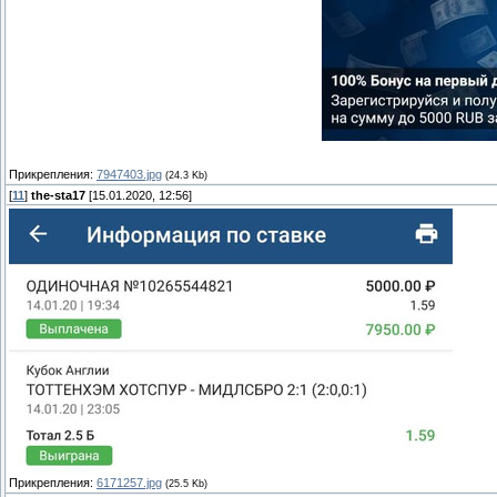
Прикрепления:
7947403.jpg
(24.3 Kb)
[
11
]
the-sta17
[15.01.2020, 12:56]
Прикрепления:
6171257.jpg
(25.5 Kb)