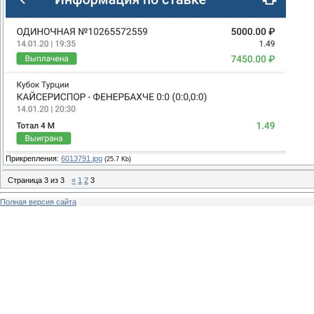
Прикрепления:
6013791.jpg
(25.7 Kb)
Страница
3
из
3
«
1
2
3
Полная версия сайта