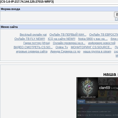
[
CS-1.6-IP:217.74.144.125:27015-WRF3
]
Форма входа
В
Ст
Меню сайта
Весёлый онлайн чаt
ОнЛайн ТВ ПЕРВЫЙ КАН...
ОнЛайн ТВ ЕВРОСПО
ОнЛайн ТВ FLY NEW!!!
ICQ на сайте NEW!!!
Nokia 5800 у вас на ...
блок 
Гарри поттер (Игра)
Онлайн-проверка на в...
информер новостей
ВИДЕО СМОТРЕТЬ CS:SO...
Online Tv
МОНИТОРИНГ CS:SOURCE...
Пр
игровые сервера сайта
Аренда Сервера cs go
наша группа в steam
ска
М
наша 