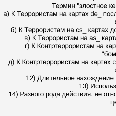
Термин "злостное к
а) К Террористам на картах de_ по
б) К Террористам на cs_ картах д
в) К Террористам на as_ карт
г) К Контртеррористам на ка
"бом
д) К Контртеррористам на картах 
12) Длительное нахождение н
13) Использ
14) Разного рода действия, не о
ц