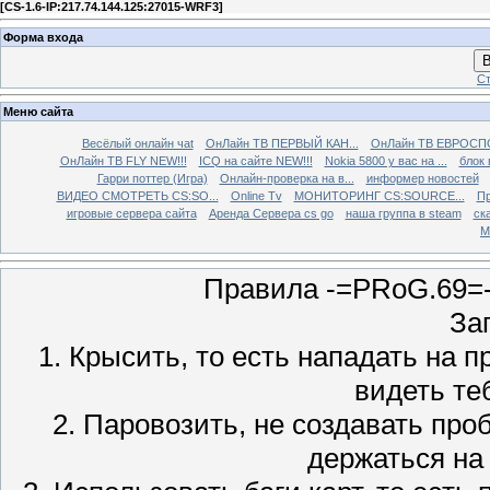
[
CS-1.6-IP:217.74.144.125:27015-WRF3
]
Форма входа
В
Ст
Меню сайта
Весёлый онлайн чаt
ОнЛайн ТВ ПЕРВЫЙ КАН...
ОнЛайн ТВ ЕВРОСПО
ОнЛайн ТВ FLY NEW!!!
ICQ на сайте NEW!!!
Nokia 5800 у вас на ...
блок 
Гарри поттер (Игра)
Онлайн-проверка на в...
информер новостей
ВИДЕО СМОТРЕТЬ CS:SO...
Online Tv
МОНИТОРИНГ CS:SOURCE...
Пр
игровые сервера сайта
Аренда Сервера cs go
наша группа в steam
ска
М
Правила -=PRoG.69=-
За
1. Крысить, то есть нападать на 
видеть теб
2. Паровозить, не создавать проб
держаться на