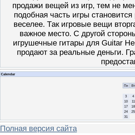
продажи вещей из игр, тем не мен
подобная часть игры становится 
веселее. Так игровые вещи втор
важное место. С другой сторон
игрушечные гитары для Guitar He
продают за реальные деньги. Г
предост
Calendar
Пн
Вт
3
4
10
11
17
18
24
25
31
Полная версия сайта