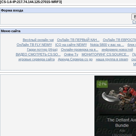
[
CS-1.6-IP:217.74.144.125:27015-WRF3
]
Форма входа
В
Ст
Меню сайта
Весёлый онлайн чаt
ОнЛайн ТВ ПЕРВЫЙ КАН...
ОнЛайн ТВ ЕВРОСПО
ОнЛайн ТВ FLY NEW!!!
ICQ на сайте NEW!!!
Nokia 5800 у вас на ...
блок 
Гарри поттер (Игра)
Онлайн-проверка на в...
информер новостей
ВИДЕО СМОТРЕТЬ CS:SO...
Online Tv
МОНИТОРИНГ CS:SOURCE...
Пр
игровые сервера сайта
Аренда Сервера cs go
наша группа в steam
ска
М