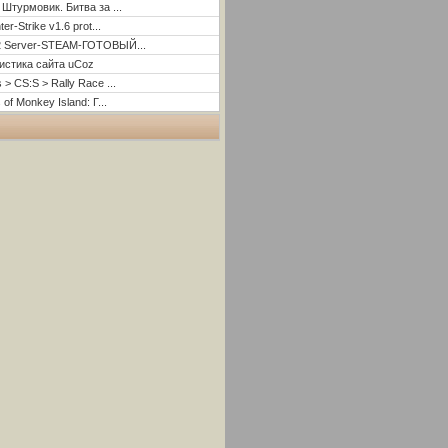
 Штурмовик. Битва за ...
er-Strike v1.6 prot...
2 Server-STEAM-ГОТОВЫЙ...
истика сайта uCoz
 > CS:S > Rally Race ...
 of Monkey Island: Г...