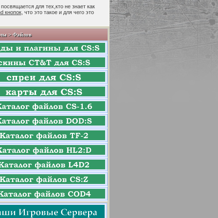
 посвящается для тех,кто не знает как
nd кнопок
, что это такое и для чего это
лы > Файлов