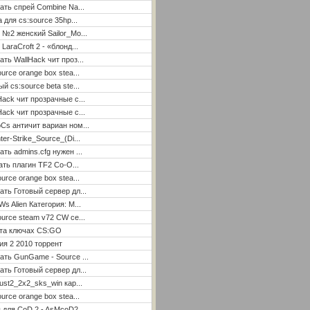
ать спрей Combine Na...
а для cs:source 35hp...
 №2 женский Sailor_Mo...
LaraCroft 2 - «блонд...
ать WallHack чит проз...
ource orange box stea...
ый cs:source beta ste...
Hack чит прозрачные с...
Hack чит прозрачные с...
Cs античит вариан ном...
ter-Strike_Source_(Di...
ать admins.cfg нужен ...
ать плагин TF2 Co-O...
ource orange box stea...
ать Готовый сервер дл...
Ws Alien Категория: М...
ource steam v72 CW се...
ета ключах CS:GO
я 2 2010 торрент
ать GunGame - Source ...
ать Готовый сервер дл...
ust2_2x2_sks_win кар...
ource orange box stea...
 для CoD 2 - AsMcoD2 ...