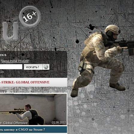
cs:s
 "
Game Portal PRoG69
"
:29
-STRIKE: GLOBAL OFFENSIVE
e: Global Offensive
21.08.2012
ть кнопку в CSGO на Steam ?