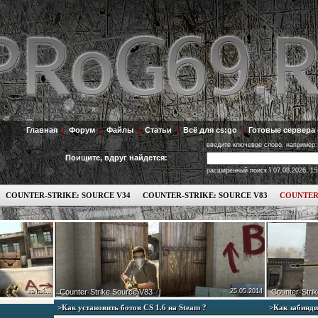
Главная
|
Форум
|
Файлы
|
Статьи
|
Всё для cs:go
|
Готовые сервера 
введите ключевое слово, например:
Поищите, вдруг найдется:
\
расширенный поиск
07.08.2026, 15
COUNTER-STRIKE: SOURCE V34
COUNTER-STRIKE: SOURCE V83
COUNTER
качай...
Counter-Strike Source V83
25.05.2014
Counter-Strik
>Как установить ботов СS 1.6 на Steam ?
>Как забинди