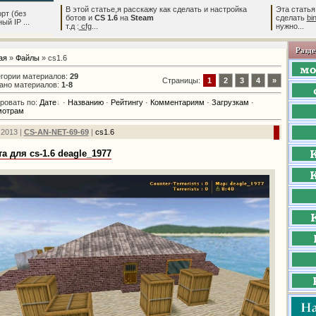
В этой статье,я расскажу как сделать и настройка
Эта статья
рт (без
ботов и
CS 1.6
на
Steam
сделать
bi
й IP ...
т.д :
cfg
...
нужно...
Разде
ая
»
Файлы
» cs1.6
егории материалов
:
29
Страницы
:
1
2
3
4
»
ано материалов
:
1-8
ровать по
:
Дате
·
Названию
·
Рейтингу
·
Комментариям
·
Загрузкам
·
мотрам
.2013 |
CS-AN-NET-69-69
|
cs1.6
тa для cs-1.6 deagle_1977