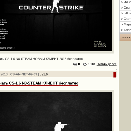
> Ил-2
> Count
> L4D
> Стат
> Maps
> Tales
- - - -
ать CS-1.6 N0-STEAM НОВЫЙ КЛИЕНТ 2013 бесплатно
0
1918
Читать далее
.2013 |
CS-AN-NET-69-69
|
cs1.6
чать CS-1.6 N0-STEAM КЛИЕНТ бесплатно