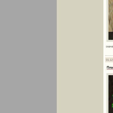
скача
01.12
Плаг