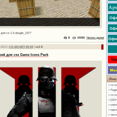
 для cs-1.6 deagle_1977
0
34980
Читать далее
.2013 |
CS-AN-NET-69-69
|
cs1.6
рей для css Game Icons Pack
Попу
> cs:s
> Ради
> cs:s
> [SOH
> setm
> карт
> чисты