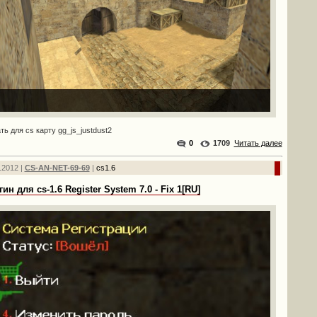
ть для cs карту gg_js_justdust2
0
1709
Читать далее
.2012 |
CS-AN-NET-69-69
|
cs1.6
ин для cs-1.6 Register System 7.0 - Fix 1[RU]