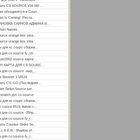
ать CS:SOURCE V34 N0-...
ки объединятся в Coun...
rt Is Coming!, Реста...
АНОВКА СКИНОВ АДМИНА И...
hort Names
ource orange box stea...
ource orange box stea...
ы для кс соурс сборни...
а для cs:source fy_sh...
ust2002-source карта ...
!!! КАРТА ДЛЯ CS:SOURC...
а для cs:source -awp_...
e Booster 1.1RUS
ать CS: GO (Последняя...
er Strike Source ser...
hmatch рус cs:source
ы для кс соурс сборни...
n cursor RUS, Admin c...
а для cs:source -35hp...
 для cs:source fy_t...
ать Counter-Strike So...
.L.K.E.R.: Shadow of...
 для cs:source fy_t...