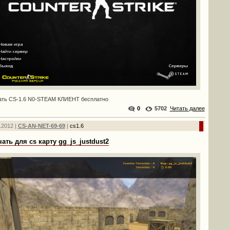
ать CS-1.6 N0-STEAM КЛИЕНТ бесплатно
0
5702
Читать далее
.2012 |
CS-AN-NET-69-69
|
cs1.6
чать для cs карту gg_js_justdust2