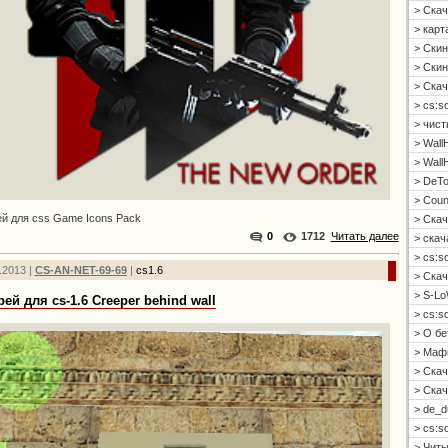
> Скач
> карт
> Скин
> Скин 
> Скач
> cs:s
> чист
> Wall
> Wall
> DeTo
> Coun
й для css Game Icons Pack
> Скач
0
1712
Читать далее
> скач
> cs:s
.2013 |
CS-AN-NET-69-69
|
cs1.6
> Скач
> S-Lo
рей для cs-1.6 Creeper behind wall
> cs:s
> О б
> Мафи
> Скач
> Скач
> de_d
> cs:s
> Читы