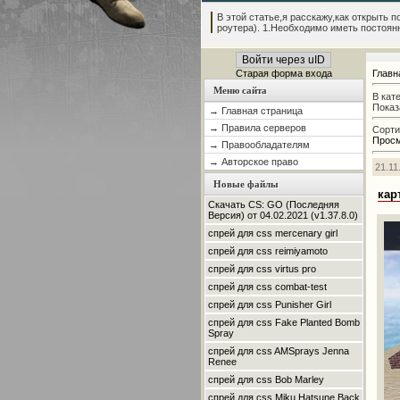
В этой статье,я расскажу,как открыть по
роутера). 1.Необходимо иметь постоянны
Войти через uID
Старая форма входа
Главн
Меню сайта
В кат
Показ
→ Главная страница
→ Правила серверов
Сорти
Прос
→ Правообладателям
→ Авторское право
21.11
Новые файлы
кар
Скачать CS: GO (Последняя
Версия) от 04.02.2021 (v1.37.8.0)
спрей для css mercenary girl
спрей для css reimiyamoto
спрей для css virtus pro
спрей для css combat-test
спрей для css Punisher Girl
спрей для css Fake Planted Bomb
Spray
спрей для css AMSprays Jenna
Renee
спрей для css Bob Marley
спрей для css Miku Hatsune Back