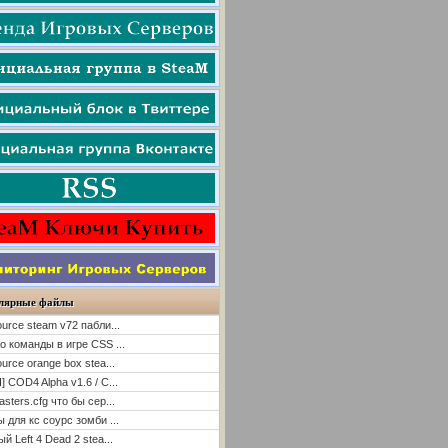
лярные файлы
ource steam v72 пабли...
о команды в игре CSS ...
ource orange box stea...
] COD4 Alpha v1.6 / C...
asters.cfg что бы сер...
ы для кс соурс зомби ...
й Left 4 Dead 2 stea...