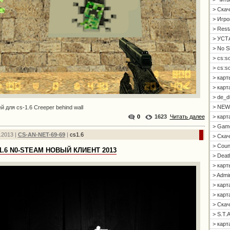
> Скач
> Игро
> Resta
> УСТ
> No S
> cs:s
> cs:s
> карт
> карт
> de_d
> NEW
й для cs-1.6 Creeper behind wall
> карт
0
1623
Читать далее
> Gam
.2013 |
CS-AN-NET-69-69
|
cs1.6
> Скач
> Count
1.6 N0-STEAM НОВЫЙ КЛИЕНТ 2013
> Deat
> карт
> Admi
> карт
> карта
> Скач
> S.T.A
> карта