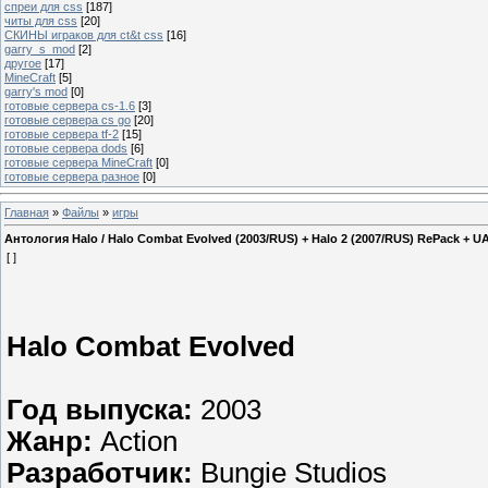
спреи для css
[187]
читы для css
[20]
СКИНЫ играков для ct&t css
[16]
garry_s_mod
[2]
другое
[17]
MineCraft
[5]
garry's mod
[0]
готовые сервера cs-1.6
[3]
готовые сервера cs go
[20]
готовые сервера tf-2
[15]
готовые сервера dods
[6]
готовые сервера MineCraft
[0]
готовые сервера разное
[0]
Главная
»
Файлы
»
игры
Антология Halo / Halo Combat Evolved (2003/RUS) + Halo 2 (2007/RUS) RePack + UA
[ ]
Halo Combat Evolved
Год выпуска:
2003
Жанр:
Action
Разработчик:
Bungie Studios