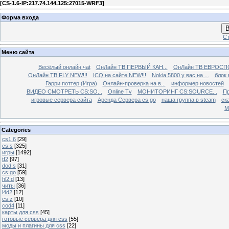
[
CS-1.6-IP:217.74.144.125:27015-WRF3
]
Форма входа
В
Ст
Меню сайта
Весёлый онлайн чаt
ОнЛайн ТВ ПЕРВЫЙ КАН...
ОнЛайн ТВ ЕВРОСПО
ОнЛайн ТВ FLY NEW!!!
ICQ на сайте NEW!!!
Nokia 5800 у вас на ...
блок 
Гарри поттер (Игра)
Онлайн-проверка на в...
информер новостей
ВИДЕО СМОТРЕТЬ CS:SO...
Online Tv
МОНИТОРИНГ CS:SOURCE...
Пр
игровые сервера сайта
Аренда Сервера cs go
наша группа в steam
ска
М
Categories
cs1.6
[29]
cs:s
[325]
игры
[1492]
tf2
[97]
dod:s
[31]
cs:go
[59]
hl2:d
[13]
читы
[36]
l4d2
[12]
cs:z
[10]
cod4
[11]
карты для css
[45]
готовые сервера для css
[55]
моды и плагины для css
[22]