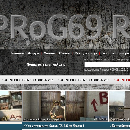
Главная
|
Форум
|
Файлы
|
Статьи
|
Всё для cs:go
|
Готовые сервера 
введите ключевое слово, например:
Поищите, вдруг найдется:
\
расширенный поиск
06.08.2026, 08
COUNTER-STRIKE: SOURCE V34
COUNTER-STRIKE: SOURCE V83
COUNTER
качай...
Counter-Strike Source V83
25.05.2014
Counter-Strik
>Как установить ботов СS 1.6 на Steam ?
>Как забинди