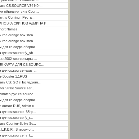
ать CS:SOURCE V34 N0-...
ки объединятся в Coun...
rt Is Coming!, Реста...
АНОВКА СКИНОВ АДМИНА И...
hort Names
ource orange box stea...
ource orange box stea...
ы для кс соурс сборни...
а для cs:source fy_sh...
ust2002-source карта ...
!!! КАРТА ДЛЯ CS:SOURC...
а для cs:source -awp_...
e Booster 1.1RUS
ать CS: GO (Последняя...
er Strike Source ser...
hmatch рус cs:source
ы для кс соурс сборни...
n cursor RUS, Admin c...
а для cs:source -35hp...
 для cs:source fy_t...
ать Counter-Strike So...
.L.K.E.R.: Shadow of...
 для cs:source fy_t...