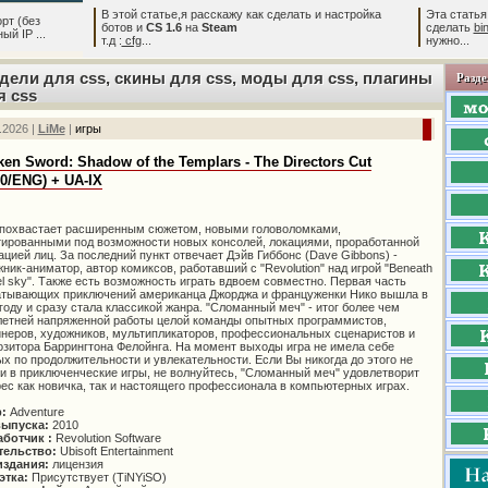
В этой статье,я расскажу как сделать и настройка
Эта статья
рт (без
ботов и
CS 1.6
на
Steam
сделать
bi
й IP ...
т.д :
cfg
...
нужно...
дели для css, скины для css, моды для css, плагины
Разде
я css
.2026 |
LiMe
|
игры
ken Sword: Shadow of the Templars - The Directors Cut
10/ENG) + UA-IX
 похвастает расширенным сюжетом, новыми головоломками,
тированными под возможности новых консолей, локациями, проработанной
цией лиц. За последний пункт отвечает Дэйв Гиббонс (Dave Gibbons) -
ник-аниматор, автор комиксов, работавший с "Revolution" над игрой "Beneath
el sky". Также есть возможность играть вдвоем совместно. Первая часть
атывающих приключений американца Джорджа и француженки Нико вышла в
году и сразу стала классикой жанра. "Сломанный меч" - итог более чем
летней напряженной работы целой команды опытных программистов,
неров, художников, мультипликаторов, профессиональных сценаристов и
зитора Баррингтона Фелойнга. На момент выходы игра не имела себе
х по продолжительности и увлекательности. Если Вы никогда до этого не
и в приключенческие игры, не волнуйтесь, "Сломанный меч" удовлетворит
ес как новичка, так и настоящего профессионала в компьютерных играх.
р:
Adventure
выпуска:
2010
аботчик :
Revolution Software
тельство:
Ubisoft Entertainment
издания:
лицензия
этка:
Присутствует (TiNYiSO)