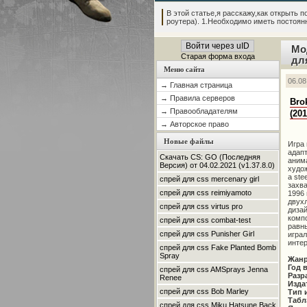
В этой статье,я расскажу,как открыть по
роутера). 1.Необходимо иметь постоянны
Войти через uID
Мо
Старая форма входа
дл
Меню сайта
06.08
→ Главная страница
→ Правила серверов
Bro
→ Правообладателям
(20
→ Авторское право
Новые файлы
Игра
адап
Скачать CS: GO (Последняя
анима
Версия) от 04.02.2021 (v1.37.8.0)
худож
a ste
спрей для css mercenary girl
захв
спрей для css reimiyamoto
1996 
двух
спрей для css virtus pro
дизай
компо
спрей для css combat-test
равны
спрей для css Punisher Girl
играл
интер
спрей для css Fake Planted Bomb
Spray
Жан
Год 
спрей для css AMSprays Jenna
Разр
Renee
Изда
спрей для css Bob Marley
Тип 
Табл
спрей для css Miku Hatsune Back