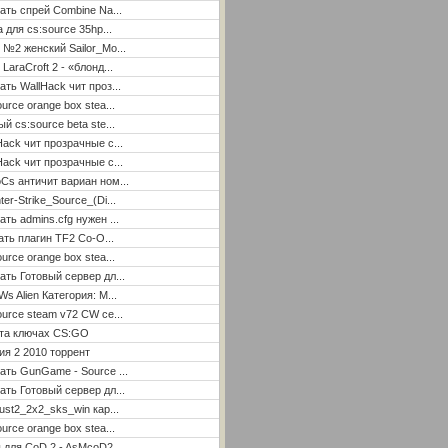
ать спрей Combine Na...
а для cs:source 35hp...
 №2 женский Sailor_Mo...
LaraCroft 2 - «блонд...
ать WallHack чит проз...
ource orange box stea...
ый cs:source beta ste...
Hack чит прозрачные с...
Hack чит прозрачные с...
Cs античит вариан ном...
ter-Strike_Source_(Di...
ать admins.cfg нужен ...
ать плагин TF2 Co-O...
ource orange box stea...
ать Готовый сервер дл...
Ws Alien Категория: М...
ource steam v72 CW се...
ета ключах CS:GO
я 2 2010 торрент
ать GunGame - Source ...
ать Готовый сервер дл...
ust2_2x2_sks_win кар...
ource orange box stea...
 для CoD 2 - AsMcoD2 ...