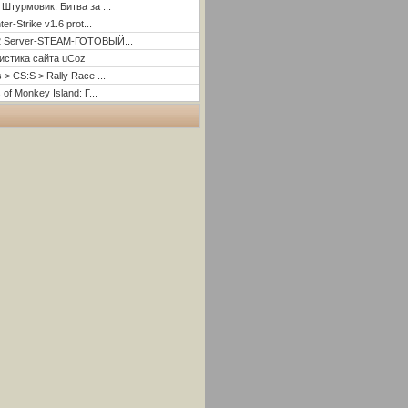
 Штурмовик. Битва за ...
er-Strike v1.6 prot...
2 Server-STEAM-ГОТОВЫЙ...
истика сайта uCoz
 > CS:S > Rally Race ...
 of Monkey Island: Г...