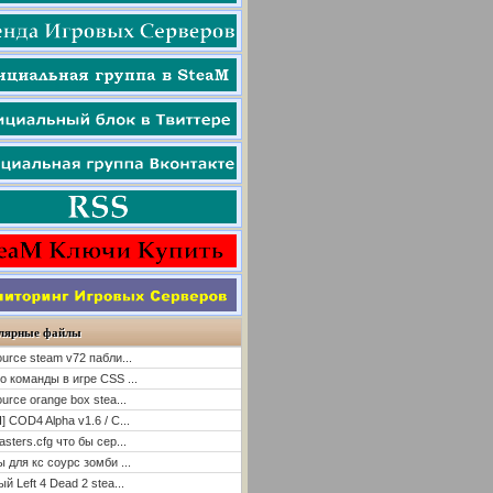
лярные файлы
ource steam v72 пабли...
о команды в игре CSS ...
ource orange box stea...
] COD4 Alpha v1.6 / C...
asters.cfg что бы сер...
ы для кс соурс зомби ...
й Left 4 Dead 2 stea...