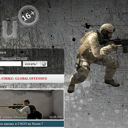
cs:s
 "
Game Portal PRoG69
"
:03
-STRIKE: GLOBAL OFFENSIVE
e: Global Offensive
21.08.2012
ть кнопку в CSGO на Steam ?