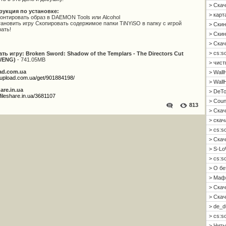
> Скач
рукция по установке:
> карт
онтировать образ в DAEMON Tools или Alcohol
тановить игру Скопировать содержимое папки TiNYiSO в папку с игрой
> Скин
рать!
> Скин 
> Скач
> cs:s
ть игру: Broken Sword: Shadow of the Templars - The Directors Cut
0/ENG)
- 741.05MB
> чист
ad.com.ua
> Wall
//upload.com.ua/get/901884198/
> Wall
hare.in.ua
> DeTo
/fileshare.in.ua/3681107
> Coun
813
> Скач
> скач
> cs:s
> Скач
> S-Lo
> cs:s
> О б
> Мафи
> Скач
> Скач
> de_d
> cs:s
> Читы