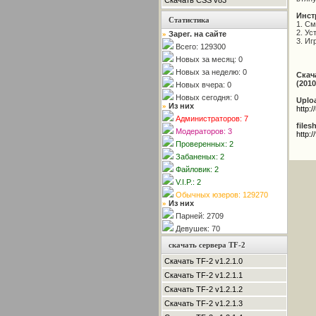
Скачать CSS v83
Инст
Статистика
1. См
2. Ус
Зарег. на сайте
»
3. Иг
Всего: 129300
Новых за месяц: 0
Новых за неделю: 0
Скача
(201
Новых вчера: 0
Новых сегодня: 0
Uplo
Из них
»
http:
Администраторов: 7
files
Модераторов: 3
http:/
Проверенных: 2
Забаненых: 2
Файловик: 2
V.I.P.: 2
Обычных юзеров: 129270
Из них
»
Парней: 2709
Девушек: 70
скачать сервера TF-2
Скачать TF-2 v1.2.1.0
Скачать TF-2 v1.2.1.1
Скачать TF-2 v1.2.1.2
Скачать TF-2 v1.2.1.3