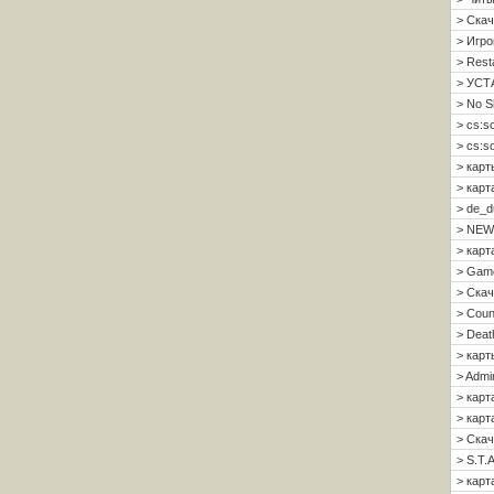
> Скач
> Игро
> Resta
> УСТ
> No S
> cs:s
> cs:s
> карт
> карт
> de_d
> NEW
> карт
> Gam
> Скач
> Count
> Deat
> карт
> Admi
> карт
> карта
> Скач
> S.T.A
> карта