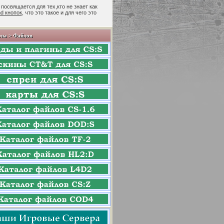
 посвящается для тех,кто не знает как
nd кнопок
, что это такое и для чего это
лы > Файлов