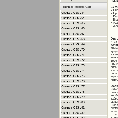
Язык
скачать сервера CS:S
Сист
> Сис
Скачать CSS v34
> Про
> Пам
Скачать CSS v64
> Вид
> Ауд
Скачать CSS v65
> Жес
Скачать CSS v66
Скачать CSS v67
Опис
Скачать CSS v68
Игра
Скачать CSS v69
адап
анима
Скачать CSS v70
худож
a ste
Скачать CSS v71
захв
Скачать CSS v72
1996 
двух
Скачать CSS v73
дизай
компо
Скачать CSS v74
равны
Скачать CSS v75
играл
интер
Скачать CSS v76
Особ
Скачать CSS v77
•
Мист
Скачать CSS v78
симп
необ
Скачать CSS v79
забро
рыца
Скачать CSS v80
•
Моло
Скачать CSS v81
возмо
чело
Скачать CSS v82
страд
втяну