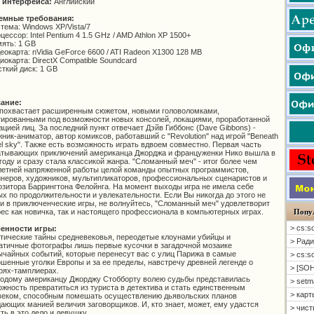
 интерфейса:
Английский
емные требования:
тема: Windows XP/Vista/7
цессор: Intel Pentium 4 1.5 GHz / AMD Athlon XP 1500+
ять: 1 GB
еокарта: nVidia GeForce 6600 / ATI Radeon X1300 128 MB
иокарта: DirectX Compatible Soundcard
ткий диск: 1 GB
ание:
 похвастает расширенным сюжетом, новыми головоломками,
тированными под возможности новых консолей, локациями, проработанной
цией лиц. За последний пункт отвечает Дэйв Гиббонс (Dave Gibbons) -
ник-аниматор, автор комиксов, работавший с "Revolution" над игрой "Beneath
el sky". Также есть возможность играть вдвоем совместно. Первая часть
атывающих приключений американца Джорджа и француженки Нико вышла в
году и сразу стала классикой жанра. "Сломанный меч" - итог более чем
летней напряженной работы целой команды опытных программистов,
неров, художников, мультипликаторов, профессиональных сценаристов и
зитора Баррингтона Фелойнга. На момент выходы игра не имела себе
х по продолжительности и увлекательности. Если Вы никогда до этого не
и в приключенческие игры, не волнуйтесь, "Сломанный меч" удовлетворит
ес как новичка, так и настоящего профессионала в компьютерных играх.
Попу
> cs:s
енности игры:
ические тайны средневековья, переодетые клоунами убийцы и
> Ради
атичные фотографы лишь первые кусочки в загадочной мозаике
ычайных событий, которые перенесут вас с улиц Парижа в самые
> cs:s
шенные уголки Европы и за ее пределы, навстречу древней легенде о
> [SOH
рях-тамплиерах.
дому американцу Джорджу Стобборту волею судьбы представилась
> setm
жность превратиться из туриста в детектива и стать единственным
> карт
веком, способным помешать осуществлению дьявольских планов
ающих манией величия заговорщиков. И, кто знает, может, ему удастся
> чисты
ть в это дело и девушку.