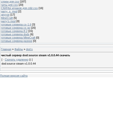
спреи для css
[187]
читы для css
[20]
СКИНЫ играков для ct&t css
[16]
garry_s_mod
[2]
другое
[17]
MineCraft
[5]
garry's mod
[0]
готовые сервера cs-1.6
[3]
готовые сервера cs go
[20]
готовые сервера tf-2
[15]
готовые сервера dods
[6]
готовые сервера MineCraft
[0]
готовые сервера разное
[0]
Главная
»
Файлы
»
dod:s
чистый сервер dod:source steam v1.0.0.44 скачать
[ ·
Скачать удаленно
() ]
dod:source steam v1.0.0.44
Полная версия сайта