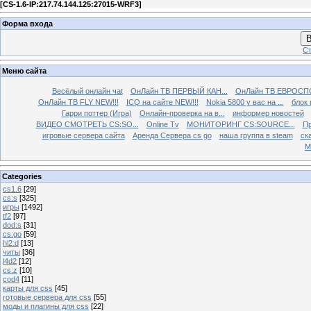
[
CS-1.6-IP:217.74.144.125:27015-WRF3
]
Форма входа
В
Ст
Меню сайта
Весёлый онлайн чаt
ОнЛайн ТВ ПЕРВЫЙ КАН...
ОнЛайн ТВ ЕВРОСПО
ОнЛайн ТВ FLY NEW!!!
ICQ на сайте NEW!!!
Nokia 5800 у вас на ...
блок 
Гарри поттер (Игра)
Онлайн-проверка на в...
информер новостей
ВИДЕО СМОТРЕТЬ CS:SO...
Online Tv
МОНИТОРИНГ CS:SOURCE...
Пр
игровые сервера сайта
Аренда Сервера cs go
наша группа в steam
ска
М
Categories
cs1.6
[29]
cs:s
[325]
игры
[1492]
tf2
[97]
dod:s
[31]
cs:go
[59]
hl2:d
[13]
читы
[36]
l4d2
[12]
cs:z
[10]
cod4
[11]
карты для css
[45]
готовые сервера для css
[55]
моды и плагины для css
[22]