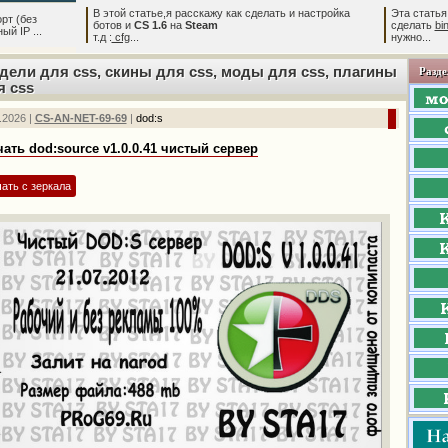
В этой статье,я расскажу как сделать и настройка
Эта статья
рт (без
ботов и
CS 1.6
на
Steam
сделать
bi
й IP ...
т.д :
cfg
...
нужно...
дели для css, скины для css, моды для css, плагины
Разде
я css
.2026 |
CS-AN-NET-69-69
|
dod:s
чать dod:source v1.0.0.41 чистый сервер
ать с зеркала