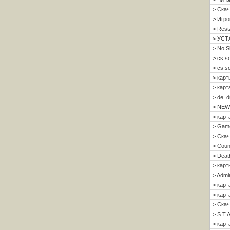
> Скач
> Игро
> Resta
> УСТ
> No S
> cs:s
> cs:s
> карт
> карт
> de_d
> NEW
> карт
> Gam
> Скач
> Count
> Deat
> карт
> Admi
> карт
> карта
> Скач
> S.T.A
> карта