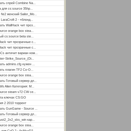
ать спрей Combine Na...
а для cs:source 35hp...
 №2 женский Sailor_Mo...
LaraCroft 2 - «блонд...
ать WallHack чит проз...
ource orange box stea...
ый cs:source beta ste...
Hack чит прозрачные с...
Hack чит прозрачные с...
Cs античит вариан ном...
ter-Strike_Source_(Di...
ать admins.cfg нужен ...
ать плагин TF2 Co-O...
ource orange box stea...
ать Готовый сервер дл...
Ws Alien Категория: М...
ource steam v72 CW се...
ета ключах CS:GO
я 2 2010 торрент
ать GunGame - Source ...
ать Готовый сервер дл...
ust2_2x2_sks_win кар...
ource orange box stea...
 для CoD 2 - AsMcoD2 ...