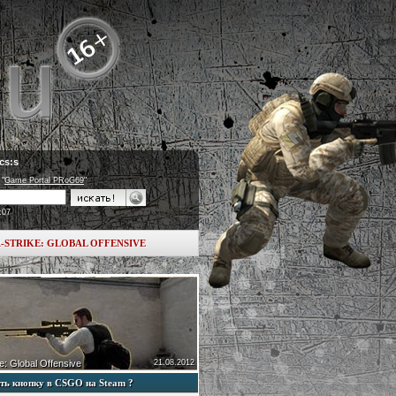
cs:s
 "
Game Portal PRoG69
"
:07
-STRIKE: GLOBAL OFFENSIVE
e: Global Offensive
21.08.2012
ть кнопку в CSGO на Steam ?