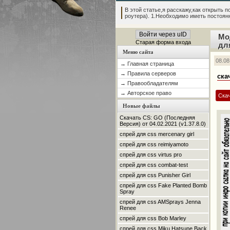
В этой статье,я расскажу,как открыть по
роутера). 1.Необходимо иметь постоянны
Войти через uID
Мо
Старая форма входа
дл
Меню сайта
08.08
→ Главная страница
→ Правила серверов
ска
→ Правообладателям
→ Авторское право
Скач
Новые файлы
Скачать CS: GO (Последняя
Версия) от 04.02.2021 (v1.37.8.0)
спрей для css mercenary girl
спрей для css reimiyamoto
спрей для css virtus pro
спрей для css combat-test
спрей для css Punisher Girl
спрей для css Fake Planted Bomb
Spray
спрей для css AMSprays Jenna
Renee
спрей для css Bob Marley
спрей для css Miku Hatsune Back