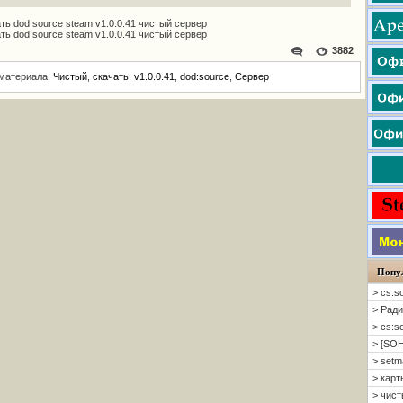
ть dod:source steam v1.0.0.41 чистый сервер
ть dod:source steam v1.0.0.41 чистый сервер
3882
 материала:
Чистый
,
скачать
,
v1.0.0.41
,
dod:source
,
Сервер
Попу
> cs:s
> Ради
> cs:s
> [SOH
> setm
> карт
> чисты