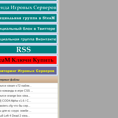
лярные файлы
ource steam v72 пабли...
о команды в игре CSS ...
ource orange box stea...
] COD4 Alpha v1.6 / C...
asters.cfg что бы сер...
ы для кс соурс зомби ...
й Left 4 Dead 2 stea...