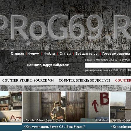
Главная
|
Форум
|
Файлы
|
Статьи
|
Всё для cs:go
|
Готовые сервера 
введите ключевое слово, например:
Поищите, вдруг найдется:
\
расширенный поиск
08.08.2026, 18
COUNTER-STRIKE: SOURCE V34
COUNTER-STRIKE: SOURCE V83
COUNTER
качай...
Counter-Strike Source V83
25.05.2014
Counter-Strik
>Как установить ботов СS 1.6 на Steam ?
>Как забинди