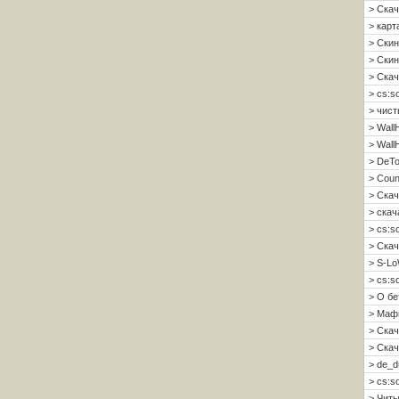
> Скач
> карт
> Скин
> Скин 
> Скач
> cs:s
> чист
> Wall
> Wall
> DeTo
> Coun
> Скач
> скач
> cs:s
> Скач
> S-Lo
> cs:s
> О б
> Мафи
> Скач
> Скач
> de_d
> cs:s
> Читы