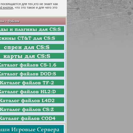
 посвящается для тех,кто не знает как
nd кнопок
, что это такое и для чего это
лы > Файлов