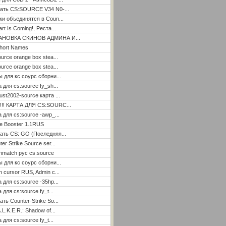
ать CS:SOURCE V34 N0-...
ки объединятся в Coun...
rt Is Coming!, Реста...
АНОВКА СКИНОВ АДМИНА И...
hort Names
ource orange box stea...
ource orange box stea...
ы для кс соурс сборни...
а для cs:source fy_sh...
ust2002-source карта ...
!!! КАРТА ДЛЯ CS:SOURC...
а для cs:source -awp_...
e Booster 1.1RUS
ать CS: GO (Последняя...
er Strike Source ser...
hmatch рус cs:source
ы для кс соурс сборни...
n cursor RUS, Admin c...
а для cs:source -35hp...
 для cs:source fy_t...
ать Counter-Strike So...
.L.K.E.R.: Shadow of...
 для cs:source fy_t...