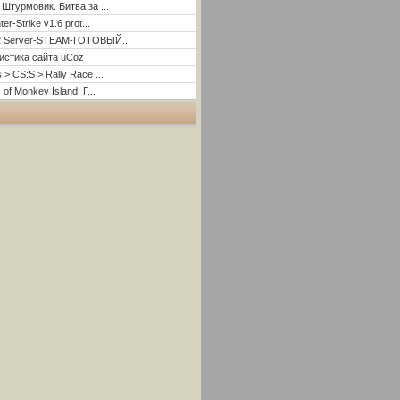
 Штурмовик. Битва за ...
er-Strike v1.6 prot...
2 Server-STEAM-ГОТОВЫЙ...
истика сайта uCoz
 > CS:S > Rally Race ...
 of Monkey Island: Г...