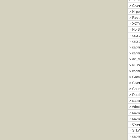
> Скач
> Игро
> Resta
> УСТ
> No S
> cs:s
> cs:s
> карт
> карт
> de_d
> NEW
> карт
> Gam
> Скач
> Count
> Deat
> карт
> Admi
> карт
> карта
> Скач
> S.T.A
> карта