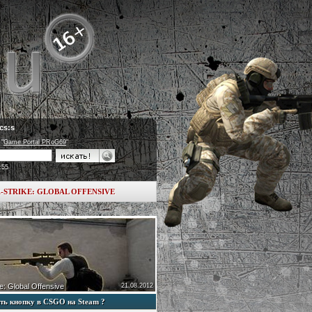
cs:s
 "
Game Portal PRoG69
"
:55
-STRIKE: GLOBAL OFFENSIVE
e: Global Offensive
21.08.2012
ть кнопку в CSGO на Steam ?