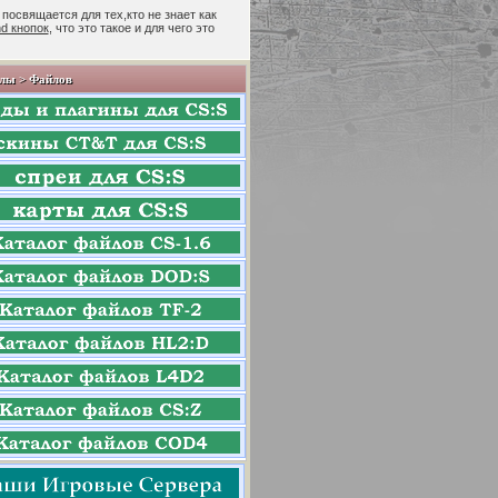
 посвящается для тех,кто не знает как
nd кнопок
, что это такое и для чего это
лы > Файлов