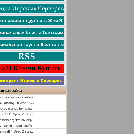
лярные файлы
ource steam v72 пабли...
о команды в игре CSS ...
ource orange box stea...
] COD4 Alpha v1.6 / C...
asters.cfg что бы сер...
ы для кс соурс зомби ...
й Left 4 Dead 2 stea...