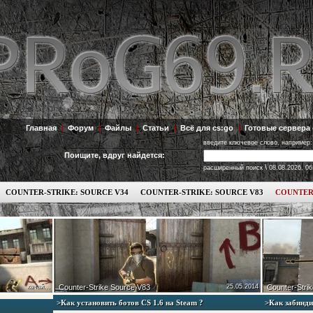
Главная
|
Форум
|
Файлы
|
Статьи
|
Всё для cs:go
|
Готовые сервера 
введите ключевое слово, например:
Поищите, вдруг найдется:
\
расширенный поиск
08.08.2026, 06
COUNTER-STRIKE: SOURCE V34
COUNTER-STRIKE: SOURCE V83
COUNTER
качай...
Counter-Strike Source V83
25.05.2014
Counter-Strik
>Как установить ботов СS 1.6 на Steam ?
>Как забинди