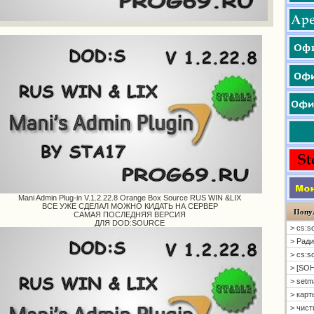
Mani Admin Plug-in V.1.2.22.8 Orange Box Source RUS WIN &LIX
ВСЕ УЖЕ СДЕЛАЛ МОЖНО КИДАТЬ НА СЕРВЕР
Попу
САМАЯ ПОСЛЕДНЯЯ ВЕРСИЯ
ДЛЯ DOD:SOURCE
> cs:s
> Ради
> cs:s
> [SOH
> setm
> карт
> чисты