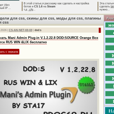
В этой статье,я расскажу как сделать и настройка
Эта статья
рт (без
ботов и
CS 1.6
на
Steam
сделать
bi
й IP ...
т.д :
cfg
...
нужно...
дели для css, скины для css, моды для css, плагины
Разде
я css
.2026 |
CS-AN-NET-69-69
|
dod:s
чать Mani Admin Plug-in V.1.2.22.8 DOD:SOURCE Orange Box
rce RUS WIN &LIX бесплатно
ать с зеркала