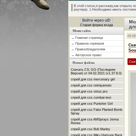
В этой статье,я расскажу,как открыть по
роутера). 1.Необходимо иметь постоянны
Войти через uID
Мо
Старая форма входа
дл
Меню сайта
08.08
→ Главная страница
→ Правила серверов
Ска
→ Правообладателям
Sou
→ Авторское право
Скач
Новые файлы
Скачать CS: GO (Последняя
Версия) от 04.02.2021 (v1.37.8.0)
спрей для css mercenary girl
спрей для css reimiyamoto
спрей для css virtus pro
спрей для css combat-test
спрей для css Punisher Girl
спрей для css Fake Planted Bomb
Spray
спрей для css AMSprays Jenna
Renee
спрей для css Bob Marley
спрей для css Miku Hatsune Back