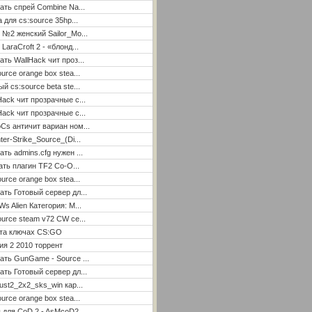
ать спрей Combine Na...
а для cs:source 35hp...
 №2 женский Sailor_Mo...
LaraCroft 2 - «блонд...
ать WallHack чит проз...
ource orange box stea...
ый cs:source beta ste...
Hack чит прозрачные с...
Hack чит прозрачные с...
Cs античит вариан ном...
ter-Strike_Source_(Di...
ать admins.cfg нужен ...
ать плагин TF2 Co-O...
ource orange box stea...
ать Готовый сервер дл...
Ws Alien Категория: М...
ource steam v72 CW се...
ета ключах CS:GO
я 2 2010 торрент
ать GunGame - Source ...
ать Готовый сервер дл...
ust2_2x2_sks_win кар...
ource orange box stea...
 для CoD 2 - AsMcoD2 ...