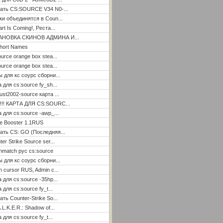
ать CS:SOURCE V34 N0-...
ки объединятся в Coun...
rt Is Coming!, Реста...
АНОВКА СКИНОВ АДМИНА И...
hort Names
ource orange box stea...
ource orange box stea...
ы для кс соурс сборни...
а для cs:source fy_sh...
ust2002-source карта ...
!!! КАРТА ДЛЯ CS:SOURC...
а для cs:source -awp_...
e Booster 1.1RUS
ать CS: GO (Последняя...
er Strike Source ser...
hmatch рус cs:source
ы для кс соурс сборни...
n cursor RUS, Admin c...
а для cs:source -35hp...
 для cs:source fy_t...
ать Counter-Strike So...
.L.K.E.R.: Shadow of...
 для cs:source fy_t...