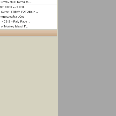
 Штурмовик. Битва за ...
er-Strike v1.6 prot...
2 Server-STEAM-ГОТОВЫЙ...
истика сайта uCoz
 > CS:S > Rally Race ...
 of Monkey Island: Г...