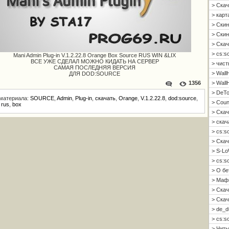
> Скач
> карт
> Скин
> Скин 
> Скач
> cs:s
Mani Admin Plug-in V.1.2.22.8 Orange Box Source RUS WIN &LIX
ВСЕ УЖЕ СДЕЛАЛ МОЖНО КИДАТЬ НА СЕРВЕР
> чист
САМАЯ ПОСЛЕДНЯЯ ВЕРСИЯ
> Wall
ДЛЯ DOD:SOURCE
> Wall
1356
> DeTo
 материала:
SOURCE
,
Admin
,
Plug-in
,
скачать
,
Orange
,
V.1.2.22.8
,
dod:source
,
> Coun
,
rus
,
box
> Скач
> скач
> cs:s
> Скач
> S-Lo
> cs:s
> О б
> Мафи
> Скач
> Скач
> de_d
> cs:s
> Читы