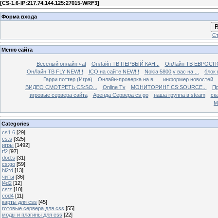
[
CS-1.6-IP:217.74.144.125:27015-WRF3
]
Форма входа
В
Ст
Меню сайта
Весёлый онлайн чаt
ОнЛайн ТВ ПЕРВЫЙ КАН...
ОнЛайн ТВ ЕВРОСПО
ОнЛайн ТВ FLY NEW!!!
ICQ на сайте NEW!!!
Nokia 5800 у вас на ...
блок 
Гарри поттер (Игра)
Онлайн-проверка на в...
информер новостей
ВИДЕО СМОТРЕТЬ CS:SO...
Online Tv
МОНИТОРИНГ CS:SOURCE...
Пр
игровые сервера сайта
Аренда Сервера cs go
наша группа в steam
ска
М
Categories
cs1.6
[29]
cs:s
[325]
игры
[1492]
tf2
[97]
dod:s
[31]
cs:go
[59]
hl2:d
[13]
читы
[36]
l4d2
[12]
cs:z
[10]
cod4
[11]
карты для css
[45]
готовые сервера для css
[55]
моды и плагины для css
[22]