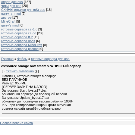
спреи для css
[187]
читы для css
[20]
СКИНЫ играков для ct&t css
[16]
garry_s_mod
[2]
другое
[17]
MineCraft
[5]
garry's mod
[0]
готовые сервера cs-1.6
[3]
готовые сервера cs go
[20]
готовые сервера tf-2
[15]
готовые сервера dods
[6]
готовые сервера MineCraft
[0]
готовые сервера разное
[0]
Главная
»
Файлы
»
готовые сервера для css
cs:source orange box steam v74 ЧИСТЫЙ сервер
[ ·
Скачать удаленно
() ]
Плагины, которые входят в сборку:
БЕЗ ПЛАГИНОВ
Размер: 955 МБ
(CЕРВЕР ЗАЛИТ НА NAROD)
Запускаем Start_bysta17 .bat
обновления сервера до последней версии
Запускаем Update_bysta17.bat
обновлен до последней версии рабочий 100%
P.S.- при копирование инфо и фото активная
ссылка на сайт prog69.ru обязательно
Полная версия сайта