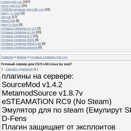
спреи для css
[187]
читы для css
[20]
СКИНЫ играков для ct&t css
[16]
garry_s_mod
[2]
другое
[17]
MineCraft
[5]
garry's mod
[0]
готовые сервера cs-1.6
[3]
готовые сервера cs go
[20]
готовые сервера tf-2
[15]
готовые сервера dods
[6]
готовые сервера MineCraft
[0]
готовые сервера разное
[0]
Главная
»
Файлы
»
готовые сервера для css
Готовый сервер для CS:S v34 Linux by sta17
[ ·
Скачать удаленно
() ]
плагины на сервере:
SourceMod v1.4.2
MetamodSource v1.8.7v
eSTEAMATiON RC9 (No Steam)
Эмулятор для no steam (Емулирут S
D-Fens
Плагин защищает от эксплоитов