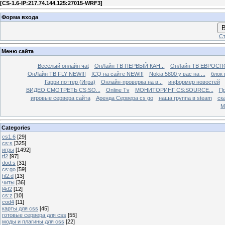
[
CS-1.6-IP:217.74.144.125:27015-WRF3
]
Форма входа
В
Ст
Меню сайта
Весёлый онлайн чаt
ОнЛайн ТВ ПЕРВЫЙ КАН...
ОнЛайн ТВ ЕВРОСПО
ОнЛайн ТВ FLY NEW!!!
ICQ на сайте NEW!!!
Nokia 5800 у вас на ...
блок 
Гарри поттер (Игра)
Онлайн-проверка на в...
информер новостей
ВИДЕО СМОТРЕТЬ CS:SO...
Online Tv
МОНИТОРИНГ CS:SOURCE...
Пр
игровые сервера сайта
Аренда Сервера cs go
наша группа в steam
ска
М
Categories
cs1.6
[29]
cs:s
[325]
игры
[1492]
tf2
[97]
dod:s
[31]
cs:go
[59]
hl2:d
[13]
читы
[36]
l4d2
[12]
cs:z
[10]
cod4
[11]
карты для css
[45]
готовые сервера для css
[55]
моды и плагины для css
[22]