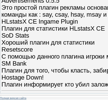
Advertisements 0.5.5
Это простой плагин рекламы основан
команды как : say, csay, hsay, msay и
HLstatsX CE Ingame Plugin
Плагин для статистики HLstatsX CE
SoD Stats
Хороший плагин для статистики
Resetscore
С помощью данного плагина игроки м
SM Bank
Плагин для того, чтобы класть, заби
Hostage Down!
Плагин информирует кто убил зало
Полная версия сайта