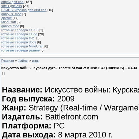
спреи для css
[187]
читы для css
[20]
СКИНЫ играков для ct&t css
[16]
garry_s_mod
[2]
другое
[17]
MineCraft
[5]
garry's mod
[0]
готовые сервера cs-1.6
[3]
готовые сервера cs go
[20]
готовые сервера tf-2
[15]
готовые сервера dods
[6]
готовые сервера MineCraft
[0]
готовые сервера разное
[0]
Главная
»
Файлы
»
игры
Искусство войны: Курская дуга / Theatre of War 2: Kursk 1943 (2009/RUS) + UA-IX
[ ]
Название:
Искусство войны: Курская 
Год выпуска:
2009
Жанр:
Strategy (Real-time / Wargame
Издатель:
Battlefront.com
Платформа:
PC
Дата выхода:
8 марта 2010 г.