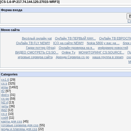
[
CS-1.6-IP:217.74.144.125:27015-WRF3
]
Форма входа
В
Ст
Меню сайта
Весёлый онлайн чаt
ОнЛайн ТВ ПЕРВЫЙ КАН...
ОнЛайн ТВ ЕВРОСПО
ОнЛайн ТВ FLY NEW!!!
ICQ на сайте NEW!!!
Nokia 5800 у вас на ...
блок 
Гарри поттер (Игра)
Онлайн-проверка на в...
информер новостей
ВИДЕО СМОТРЕТЬ CS:SO...
Online Tv
МОНИТОРИНГ CS:SOURCE...
Пр
игровые сервера сайта
Аренда Сервера cs go
наша группа в steam
ска
М
Categories
cs1.6
[29]
cs:s
[325]
игры
[1492]
tf2
[97]
dod:s
[31]
cs:go
[59]
hl2:d
[13]
читы
[36]
l4d2
[12]
cs:z
[10]
cod4
[11]
карты для css
[45]
готовые сервера для css
[55]
моды и плагины для css
[22]