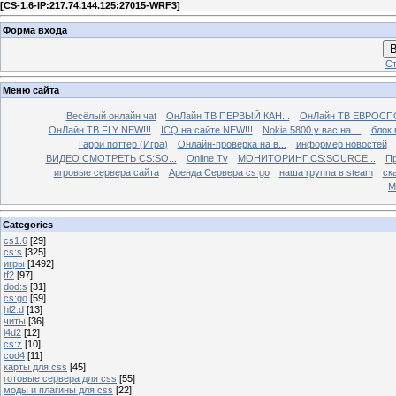
[
CS-1.6-IP:217.74.144.125:27015-WRF3
]
Форма входа
В
Ст
Меню сайта
Весёлый онлайн чаt
ОнЛайн ТВ ПЕРВЫЙ КАН...
ОнЛайн ТВ ЕВРОСПО
ОнЛайн ТВ FLY NEW!!!
ICQ на сайте NEW!!!
Nokia 5800 у вас на ...
блок 
Гарри поттер (Игра)
Онлайн-проверка на в...
информер новостей
ВИДЕО СМОТРЕТЬ CS:SO...
Online Tv
МОНИТОРИНГ CS:SOURCE...
Пр
игровые сервера сайта
Аренда Сервера cs go
наша группа в steam
ска
М
Categories
cs1.6
[29]
cs:s
[325]
игры
[1492]
tf2
[97]
dod:s
[31]
cs:go
[59]
hl2:d
[13]
читы
[36]
l4d2
[12]
cs:z
[10]
cod4
[11]
карты для css
[45]
готовые сервера для css
[55]
моды и плагины для css
[22]