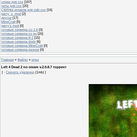
спреи для css
[187]
читы для css
[20]
СКИНЫ играков для ct&t css
[16]
garry_s_mod
[2]
другое
[17]
MineCraft
[5]
garry's mod
[0]
готовые сервера cs-1.6
[3]
готовые сервера cs go
[20]
готовые сервера tf-2
[15]
готовые сервера dods
[6]
готовые сервера MineCraft
[0]
готовые сервера разное
[0]
Главная
»
Файлы
»
игры
Left 4 Dead 2 no-steam v.2.0.8.7 торрент
[ ·
Скачать удаленно
(1mb) ]