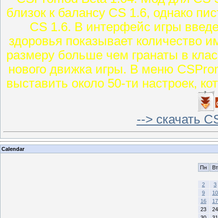
близок к балансу CS 1.6, однако п
CS 1.6. В интерфейс игры введе
здоровья показывает количество и
размеру больше чем гранаты в клас
нового движка игры. В меню CSPro
выставить около 50-ти настроек, к
--> скачать C
Calendar
Пн
Вт
2
3
9
10
16
17
23
24
30
31