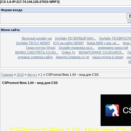
[
CS-1.6-IP:217.74.144.125:27015-WRF3
]
Форма входа
В
Ст
Меню сайта
Весёлый онлайн чаt
ОнЛайн ТВ ПЕРВЫЙ КАН...
ОнЛайн ТВ ЕВРОСПО
ОнЛайн ТВ FLY NEW!!!
ICQ на сайте NEW!!!
Nokia 5800 у вас на ...
блок 
Гарри поттер (Игра)
Онлайн-проверка на в...
информер новостей
ВИДЕО СМОТРЕТЬ CS:SO...
Online Tv
МОНИТОРИНГ CS:SOURCE...
Пр
игровые сервера сайта
Аренда Сервера cs go
наша группа в steam
ска
М
Главная
»
2010
»
Август
»
5
» CSPromod Beta 1.04 – мод для CSS
CSPromod Beta 1.04 – мод для CSS
CSPromod Beta 1.04: Мод для CS 