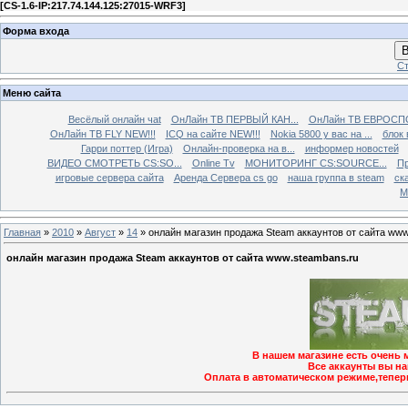
[
CS-1.6-IP:217.74.144.125:27015-WRF3
]
Форма входа
В
Ст
Меню сайта
Весёлый онлайн чаt
ОнЛайн ТВ ПЕРВЫЙ КАН...
ОнЛайн ТВ ЕВРОСПО
ОнЛайн ТВ FLY NEW!!!
ICQ на сайте NEW!!!
Nokia 5800 у вас на ...
блок 
Гарри поттер (Игра)
Онлайн-проверка на в...
информер новостей
ВИДЕО СМОТРЕТЬ CS:SO...
Online Tv
МОНИТОРИНГ CS:SOURCE...
Пр
игровые сервера сайта
Аренда Сервера cs go
наша группа в steam
ска
М
Главная
»
2010
»
Август
»
14
» онлайн магазин продажа Steam аккаунтов от сайта www
онлайн магазин продажа Steam аккаунтов от сайта www.steambans.ru
В нашем магазине есть очень 
Все аккаунты вы на
Оплата в автоматическом режиме,теперь 