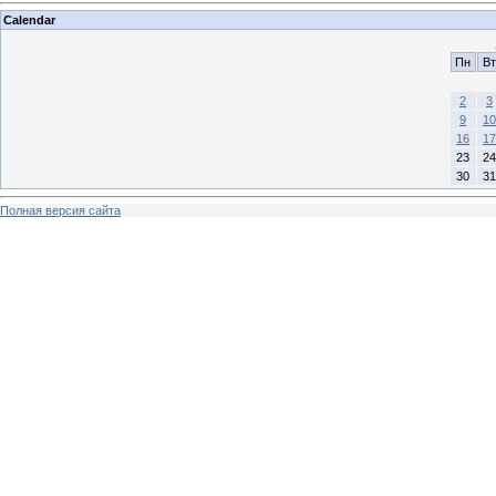
Calendar
Пн
Вт
2
3
9
10
16
17
23
24
30
31
Полная версия сайта