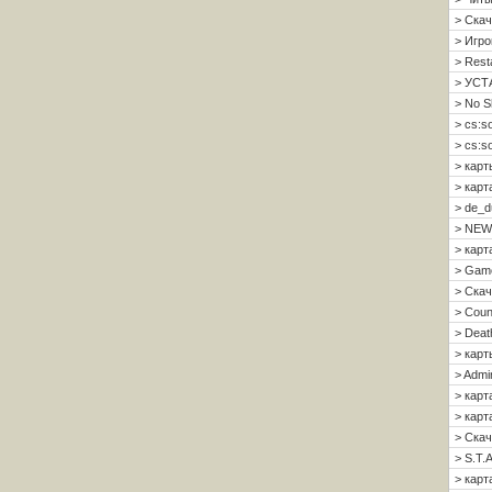
> Скач
> Игро
> Resta
> УСТ
> No S
> cs:s
> cs:s
> карт
> карт
> de_d
> NEW
> карт
> Gam
> Скач
> Count
> Deat
> карт
> Admi
> карт
> карта
> Скач
> S.T.A
> карта