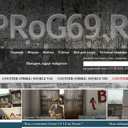
Главная
|
Форум
|
Файлы
|
Статьи
|
Всё для cs:go
|
Готовые сервера 
введите ключевое слово, например:
Поищите, вдруг найдется:
\
расширенный поиск
07.08.2026, 18
COUNTER-STRIKE: SOURCE V34
COUNTER-STRIKE: SOURCE V83
COUNTER
качай...
Counter-Strike Source V83
25.05.2014
Counter-Strik
>Как установить ботов СS 1.6 на Steam ?
>Как забинди