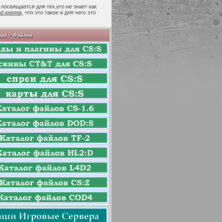
 посвящается для тех,кто не знает как
nd кнопок
, что это такое и для чего это
лы > Файлов