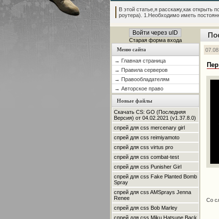
В этой статье,я расскажу,как открыть по
роутера). 1.Необходимо иметь постоянны
Войти через uID
По
Старая форма входа
Меню сайта
07.08
→ Главная страница
Пер
→ Правила серверов
→ Правообладателям
→ Авторское право
Новые файлы
Скачать CS: GO (Последняя
Версия) от 04.02.2021 (v1.37.8.0)
спрей для css mercenary girl
спрей для css reimiyamoto
спрей для css virtus pro
спрей для css combat-test
спрей для css Punisher Girl
спрей для css Fake Planted Bomb
Spray
спрей для css AMSprays Jenna
Renee
Со с
спрей для css Bob Marley
спрей для css Miku Hatsune Back