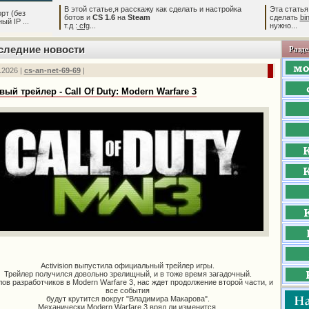
В этой статье,я расскажу как сделать и настройка
Эта статья
рт (без
ботов и
CS 1.6
на
Steam
сделать
bi
й IP ...
т.д :
cfg
...
нужно...
следние новости
Разде
.2026 |
cs-an-net-69-69
|
вый трейлер - Call Of Duty: Modern Warfare 3
Activision выпустила официальный трейлер игры.
Трейлер получился довольно зрелищный, и в тоже время загадочный.
лов разработчиков в Modern Warfare 3, нас ждет продолжение второй части, и
все события
будут крутится вокруг "Владимира Макарова".
Механически Modern Warfare 3 вряд ли изменится.