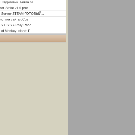
 Штурмовик. Битва за ...
er-Strike v1.6 prot...
2 Server-STEAM-ГОТОВЫЙ...
истика сайта uCoz
 > CS:S > Rally Race ...
 of Monkey Island: Г...