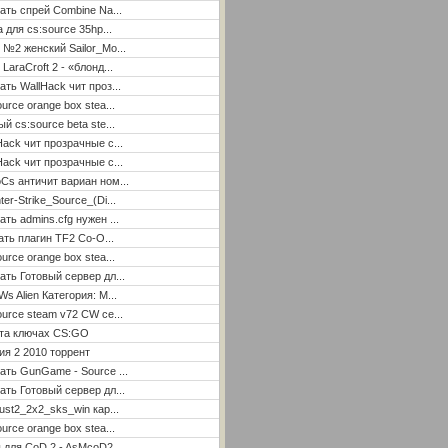
ать спрей Combine Na...
а для cs:source 35hp...
 №2 женский Sailor_Mo...
LaraCroft 2 - «блонд...
ать WallHack чит проз...
ource orange box stea...
ый cs:source beta ste...
Hack чит прозрачные с...
Hack чит прозрачные с...
Cs античит вариан ном...
ter-Strike_Source_(Di...
ать admins.cfg нужен ...
ать плагин TF2 Co-O...
ource orange box stea...
ать Готовый сервер дл...
Ws Alien Категория: М...
ource steam v72 CW се...
ета ключах CS:GO
я 2 2010 торрент
ать GunGame - Source ...
ать Готовый сервер дл...
ust2_2x2_sks_win кар...
ource orange box stea...
 для CoD 2 - AsMcoD2 ...