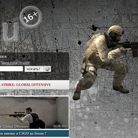
cs:s
 "
Game Portal PRoG69
"
:10
-STRIKE: GLOBAL OFFENSIVE
e: Global Offensive
21.08.2012
ть кнопку в CSGO на Steam ?