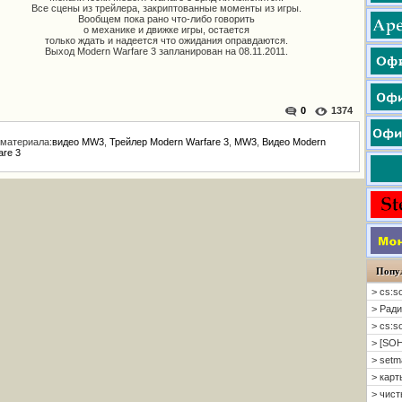
Все сцены из трейлера, закриптованные моменты из игры.
Вообщем пока рано что-либо говорить
о механике и движке игры, остается
только ждать и надеется что ожидания оправдаются.
Выход Modern Warfare 3 запланирован на 08.11.2011.
0
1374
 материала:
видео MW3
,
Трейлер Modern Warfare 3
,
MW3
,
Видео Modern
are 3
Попу
> cs:s
> Ради
> cs:s
> [SOH
> setm
> карт
> чисты