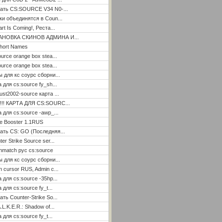
ать CS:SOURCE V34 N0-...
ки объединятся в Coun...
rt Is Coming!, Реста...
АНОВКА СКИНОВ АДМИНА И...
hort Names
ource orange box stea...
ource orange box stea...
ы для кс соурс сборни...
а для cs:source fy_sh...
ust2002-source карта ...
!!! КАРТА ДЛЯ CS:SOURC...
а для cs:source -awp_...
e Booster 1.1RUS
ать CS: GO (Последняя...
er Strike Source ser...
hmatch рус cs:source
ы для кс соурс сборни...
n cursor RUS, Admin c...
а для cs:source -35hp...
 для cs:source fy_t...
ать Counter-Strike So...
.L.K.E.R.: Shadow of...
 для cs:source fy_t...