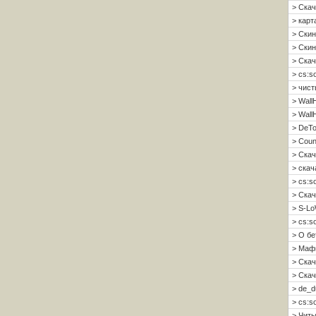
> Скач
> карт
> Скин
> Скин 
> Скач
> cs:s
> чист
> Wall
> Wall
> DeTo
> Coun
> Скач
> скач
> cs:s
> Скач
> S-Lo
> cs:s
> О б
> Мафи
> Скач
> Скач
> de_d
> cs:s
> Читы