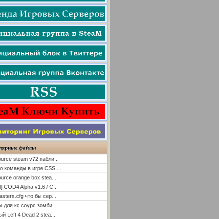
лярные файлы
ource steam v72 пабли...
о команды в игре CSS ...
ource orange box stea...
] COD4 Alpha v1.6 / C...
asters.cfg что бы сер...
ы для кс соурс зомби ...
й Left 4 Dead 2 stea...