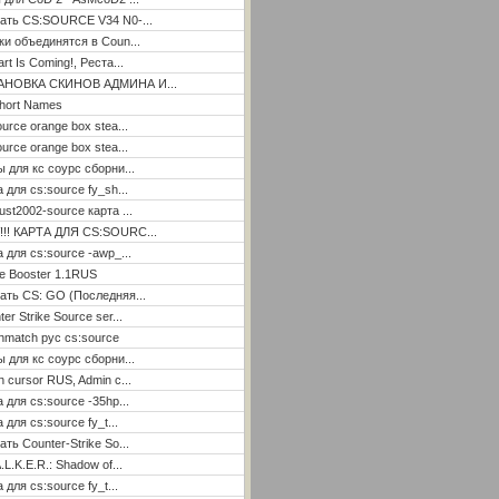
ать CS:SOURCE V34 N0-...
ки объединятся в Coun...
rt Is Coming!, Реста...
АНОВКА СКИНОВ АДМИНА И...
hort Names
ource orange box stea...
ource orange box stea...
ы для кс соурс сборни...
а для cs:source fy_sh...
ust2002-source карта ...
!!! КАРТА ДЛЯ CS:SOURC...
а для cs:source -awp_...
e Booster 1.1RUS
ать CS: GO (Последняя...
er Strike Source ser...
hmatch рус cs:source
ы для кс соурс сборни...
n cursor RUS, Admin c...
а для cs:source -35hp...
 для cs:source fy_t...
ать Counter-Strike So...
.L.K.E.R.: Shadow of...
 для cs:source fy_t...