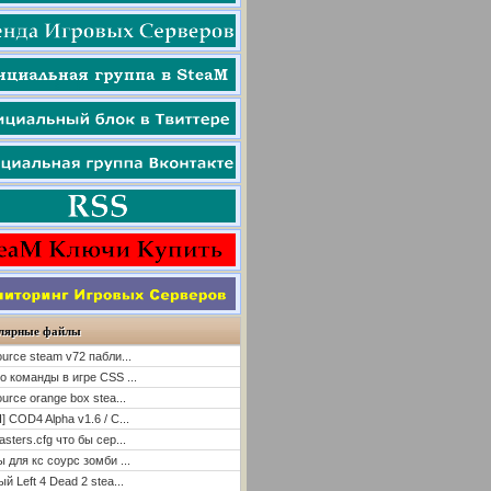
лярные файлы
ource steam v72 пабли...
о команды в игре CSS ...
ource orange box stea...
] COD4 Alpha v1.6 / C...
asters.cfg что бы сер...
ы для кс соурс зомби ...
й Left 4 Dead 2 stea...