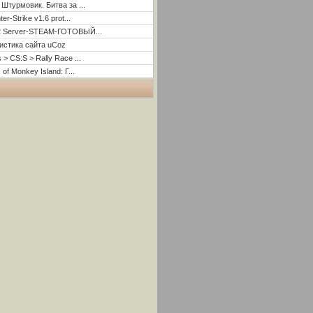
 Штурмовик. Битва за ...
er-Strike v1.6 prot...
2 Server-STEAM-ГОТОВЫЙ...
истика сайта uCoz
 > CS:S > Rally Race ...
 of Monkey Island: Г...