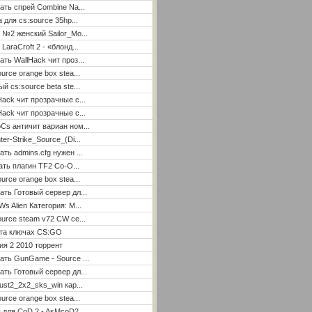
ать спрей Combine Na...
а для cs:source 35hp...
 №2 женский Sailor_Mo...
LaraCroft 2 - «блонд...
ать WallHack чит проз...
ource orange box stea...
ый cs:source beta ste...
Hack чит прозрачные с...
Hack чит прозрачные с...
Cs античит вариан ном...
ter-Strike_Source_(Di...
ать admins.cfg нужен ...
ать плагин TF2 Co-O...
ource orange box stea...
ать Готовый сервер дл...
Ws Alien Категория: М...
ource steam v72 CW се...
ета ключах CS:GO
я 2 2010 торрент
ать GunGame - Source ...
ать Готовый сервер дл...
ust2_2x2_sks_win кар...
ource orange box stea...
 для CoD 2 - AsMcoD2 ...