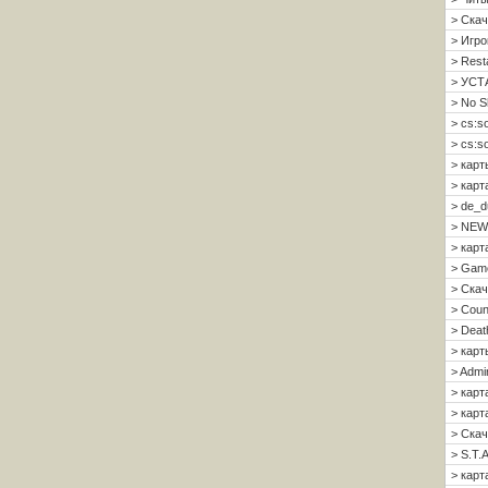
> Скач
> Игро
> Resta
> УСТ
> No S
> cs:s
> cs:s
> карт
> карт
> de_d
> NEW
> карт
> Gam
> Скач
> Count
> Deat
> карт
> Admi
> карт
> карта
> Скач
> S.T.A
> карта