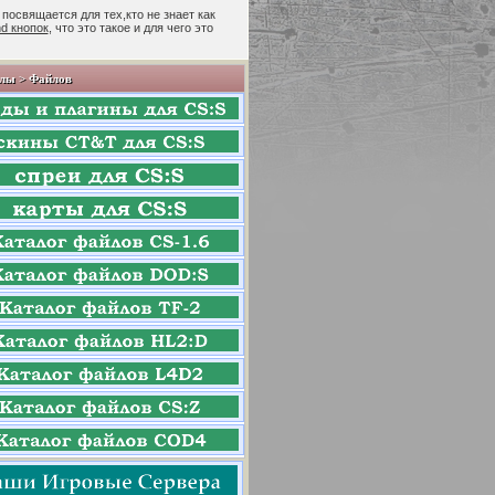
 посвящается для тех,кто не знает как
nd кнопок
, что это такое и для чего это
лы > Файлов