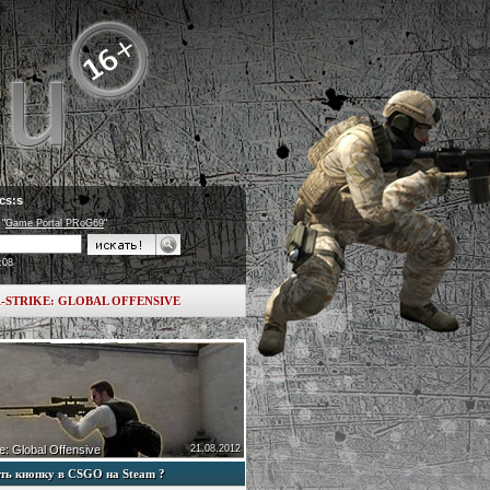
cs:s
 "
Game Portal PRoG69
"
:08
-STRIKE: GLOBAL OFFENSIVE
e: Global Offensive
21.08.2012
ть кнопку в CSGO на Steam ?