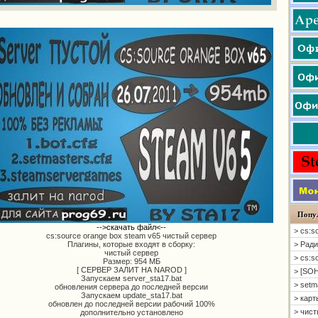
Попу
-->скачать файл<--
> cs:s
cs:source orange box steam v65 чистый сервер
Плагины, которые входят в сборку:
> Ради
чистый сервер
> cs:s
Размер: 954 МБ
[ CЕРВЕР ЗАЛИТ НА NAROD ]
> [SOH
Запускаем server_sta17.bat
> setm
обновления сервера до последней версии
Запускаем update_sta17.bat
> карт
обновлен до последней версии рабочий 100%
> чисты
дополнительно установлено