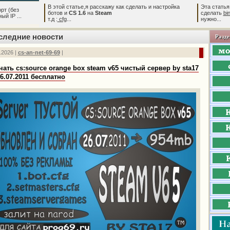
В этой статье,я расскажу как сделать и настройка
Эта статья
рт (без
ботов и
CS 1.6
на
Steam
сделать
bi
й IP ...
т.д :
cfg
...
нужно...
следние новости
Разде
.2026 |
cs-an-net-69-69
|
чать cs:source orange box steam v65 чистый сервер by sta17
26.07.2011 бесплатно