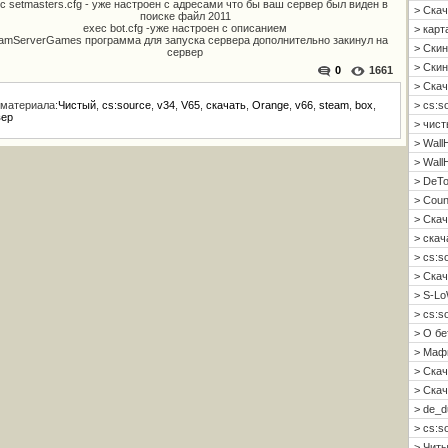
c setmasters.cfg - уже настроен с адресами что бы ваш сервер был виден в
> Скач
поиске файл 2011
exec bot.cfg -уже настроен с описанием
> карт
amServerGames программа для запуска сервера дополнительно закинул на
> Скин
сервер
> Скин 
0
1661
> Скач
 материала:
Чистый
,
cs:source
,
v34
,
V65
,
скачать
,
Orange
,
v66
,
steam
,
box
,
> cs:s
ер
> чист
> Wall
> Wall
> DeTo
> Coun
> Скач
> скач
> cs:s
> Скач
> S-Lo
> cs:s
> О б
> Мафи
> Скач
> Скач
> de_d
> cs:s
> Читы