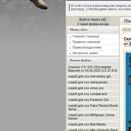
В этой статье,я расскажу,как открыть по
роутера). 1.Необходимо иметь постоянны
Войти через uID
По
Старая форма входа
Меню сайта
08.08
→ Главная страница
Ска
→ Правила серверов
от 
→ Правообладателям
→ Авторское право
Новые файлы
Скачать CS: GO (Последняя
Версия) от 04.02.2021 (v1.37.8.0)
спрей для css mercenary girl
спрей для css reimiyamoto
спрей для css virtus pro
спрей для css combat-test
спрей для css Punisher Girl
спрей для css Fake Planted Bomb
Spray
спрей для css AMSprays Jenna
Renee
спрей для css Bob Marley
спрей для css Miku Hatsune Back