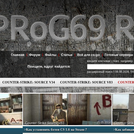
Главная
|
Форум
|
Файлы
|
Статьи
|
Всё для cs:go
|
Готовые сервера 
введите ключевое слово, например:
Поищите, вдруг найдется:
\
расширенный поиск
08.08.2026, 09
COUNTER-STRIKE: SOURCE V34
COUNTER-STRIKE: SOURCE V83
COUNTER
качай...
Counter-Strike Source V83
25.05.2014
Counter-Strik
>Как установить ботов СS 1.6 на Steam ?
>Как забинди