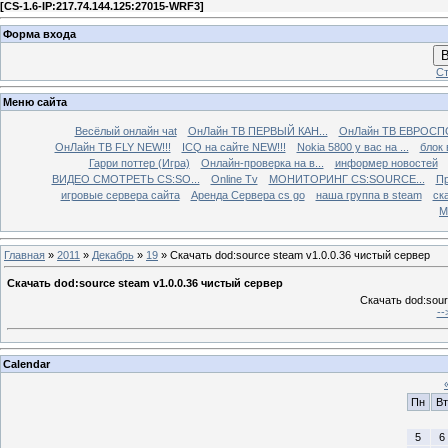
[
CS-1.6-IP:217.74.144.125:27015-WRF3
]
Форма входа
В
Ст
Меню сайта
Весёлый онлайн чаt
ОнЛайн ТВ ПЕРВЫЙ КАН...
ОнЛайн ТВ ЕВРОСПО
ОнЛайн ТВ FLY NEW!!!
ICQ на сайте NEW!!!
Nokia 5800 у вас на ...
блок 
Гарри поттер (Игра)
Онлайн-проверка на в...
информер новостей
ВИДЕО СМОТРЕТЬ CS:SO...
Online Tv
МОНИТОРИНГ CS:SOURCE...
Пр
игровые сервера сайта
Аренда Сервера cs go
наша группа в steam
ска
М
Главная
»
2011
»
Декабрь
»
19
» Скачать dod:source steam v1.0.0.36 чистый сервер
Скачать dod:source steam v1.0.0.36 чистый сервер
Скачать dod:sour
--
Calendar
Пн
Вт
5
6