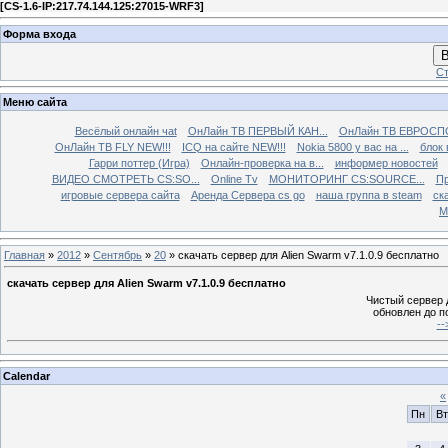
[
CS-1.6-IP:217.74.144.125:27015-WRF3
]
Форма входа
В
Ст
Меню сайта
Весёлый онлайн чаt
ОнЛайн ТВ ПЕРВЫЙ КАН...
ОнЛайн ТВ ЕВРОСПО
ОнЛайн ТВ FLY NEW!!!
ICQ на сайте NEW!!!
Nokia 5800 у вас на ...
блок 
Гарри поттер (Игра)
Онлайн-проверка на в...
информер новостей
ВИДЕО СМОТРЕТЬ CS:SO...
Online Tv
МОНИТОРИНГ CS:SOURCE...
Пр
игровые сервера сайта
Аренда Сервера cs go
наша группа в steam
ска
М
Главная
»
2012
»
Сентябрь
»
20
» скачать сервер для Alien Swarm v7.1.0.9 бесплатно
скачать сервер для Alien Swarm v7.1.0.9 бесплатно
Чистый сервер д
обновлен до п
--
Calendar
«
Пн
Вт