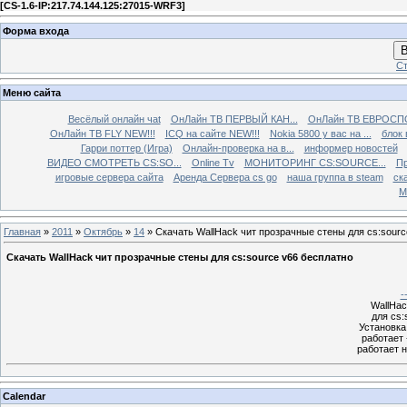
[
CS-1.6-IP:217.74.144.125:27015-WRF3
]
Форма входа
В
Ст
Меню сайта
Весёлый онлайн чаt
ОнЛайн ТВ ПЕРВЫЙ КАН...
ОнЛайн ТВ ЕВРОСПО
ОнЛайн ТВ FLY NEW!!!
ICQ на сайте NEW!!!
Nokia 5800 у вас на ...
блок 
Гарри поттер (Игра)
Онлайн-проверка на в...
информер новостей
ВИДЕО СМОТРЕТЬ CS:SO...
Online Tv
МОНИТОРИНГ CS:SOURCE...
Пр
игровые сервера сайта
Аренда Сервера cs go
наша группа в steam
ска
М
Главная
»
2011
»
Октябрь
»
14
» Скачать WallHack чит прозрачные стены для cs:sourc
Скачать WallHack чит прозрачные стены для cs:source v66 бесплатно
-
WallHac
для cs:
Установка:
работает 
работает 
Calendar