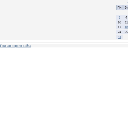
Пн
Вт
3
4
10
11
17
18
24
25
31
Полная версия сайта