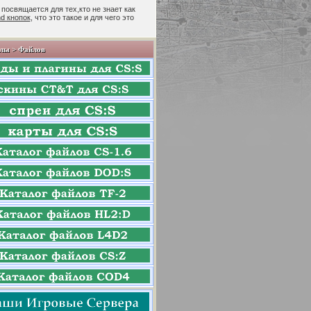
 посвящается для тех,кто не знает как
nd кнопок
, что это такое и для чего это
лы > Файлов