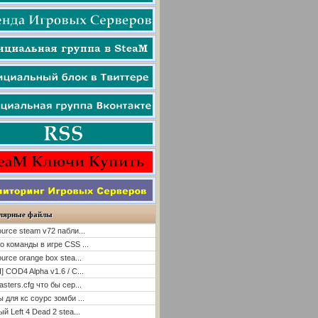
лярные файлы
ource steam v72 пабли...
о команды в игре CSS ...
ource orange box stea...
] COD4 Alpha v1.6 / C...
asters.cfg что бы сер...
ы для кс соурс зомби ...
й Left 4 Dead 2 stea...