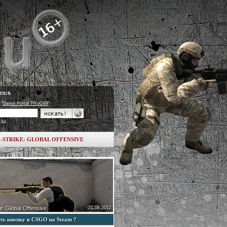
cs:s
 "
Game Portal PRoG69
"
:49
-STRIKE: GLOBAL OFFENSIVE
e: Global Offensive
21.08.2012
ть кнопку в CSGO на Steam ?