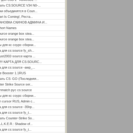
ать CS:SOURCE V34 N0-...
ки объединятся в Coun...
rt Is Coming!, Реста...
АНОВКА СКИНОВ АДМИНА И...
hort Names
ource orange box stea...
ource orange box stea...
ы для кс соурс сборни...
а для cs:source fy_sh...
ust2002-source карта ...
!!! КАРТА ДЛЯ CS:SOURC...
а для cs:source -awp_...
e Booster 1.1RUS
ать CS: GO (Последняя...
er Strike Source ser...
hmatch рус cs:source
ы для кс соурс сборни...
n cursor RUS, Admin c...
а для cs:source -35hp...
 для cs:source fy_t...
ать Counter-Strike So...
.L.K.E.R.: Shadow of...
 для cs:source fy_t...