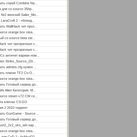
ать спрей Combine Na...
а для cs:source 35hp...
 №2 женский Sailor_Mo...
LaraCroft 2 - «блонд...
ать WallHack чит проз...
ource orange box stea...
ый cs:source beta ste...
Hack чит прозрачные с...
Hack чит прозрачные с...
Cs античит вариан ном...
ter-Strike_Source_(Di...
ать admins.cfg нужен ...
ать плагин TF2 Co-O...
ource orange box stea...
ать Готовый сервер дл...
Ws Alien Категория: М...
ource steam v72 CW се...
ета ключах CS:GO
я 2 2010 торрент
ать GunGame - Source ...
ать Готовый сервер дл...
ust2_2x2_sks_win кар...
ource orange box stea...
 для CoD 2 - AsMcoD2 ...