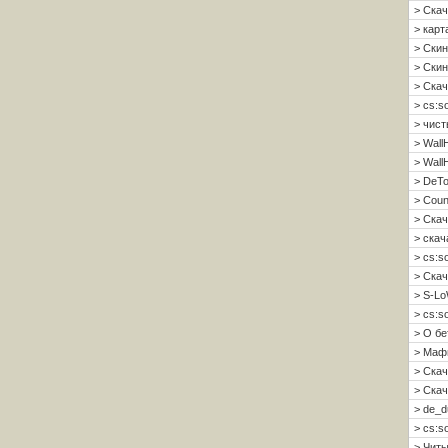
> Скач
> карт
> Скин
> Скин 
> Скач
> cs:s
> чист
> Wall
> Wall
> DeTo
> Coun
> Скач
> скач
> cs:s
> Скач
> S-Lo
> cs:s
> О б
> Мафи
> Скач
> Скач
> de_d
> cs:s
> Читы