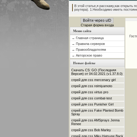
В этой статье,я расскажу,как открыть по
роутера). 1.Необходимо иметь постоянны
Войти через uID
Старая форма входа
Меню сайта
Гост
→ Главная страница
→ Правила серверов
→ Правообладателям
→ Авторское право
Новые файлы
Скачать CS: GO (Последняя
Версия) от 04.02.2021 (v1.37.8.0)
спрей для css mercenary girl
спрей для css reimiyamoto
спрей для css virtus pro
спрей для css combat-test
спрей для css Punisher Girl
спрей для css Fake Planted Bomb
Spray
спрей для css AMSprays Jenna
Renee
спрей для css Bob Marley
спрей для css Miku Hatsune Back