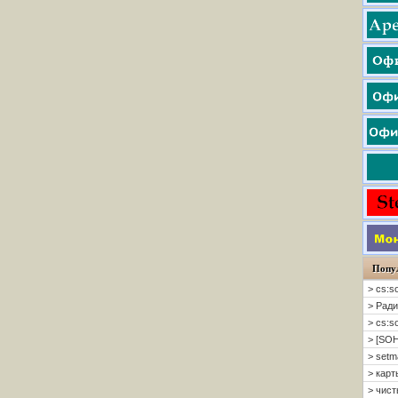
Попу
> cs:s
> Ради
> cs:s
> [SOH
> setm
> карт
> чисты