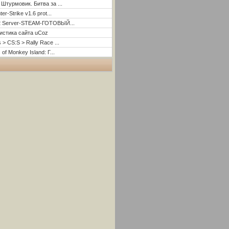
 Штурмовик. Битва за ...
er-Strike v1.6 prot...
2 Server-STEAM-ГОТОВЫЙ...
истика сайта uCoz
 > CS:S > Rally Race ...
 of Monkey Island: Г...