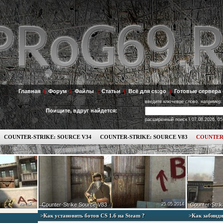
Главная
|
Форум
|
Файлы
|
Статьи
|
Всё для cs:go
|
Готовые сервера 
введите ключевое слово, например:
Поищите, вдруг найдется:
\
расширенный поиск
07.08.2026, 05
COUNTER-STRIKE: SOURCE V34
COUNTER-STRIKE: SOURCE V83
COUNTER
качай...
Counter-Strike Source V83
25.05.2014
Counter-Strik
>Как установить ботов СS 1.6 на Steam ?
>Как забинди