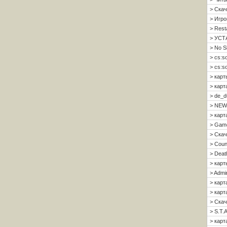
> Скач
> Игро
> Resta
> УСТ
> No S
> cs:s
> cs:s
> карт
> карт
> de_d
> NEW
> карт
> Gam
> Скач
> Count
> Deat
> карт
> Admi
> карт
> карта
> Скач
> S.T.A
> карта