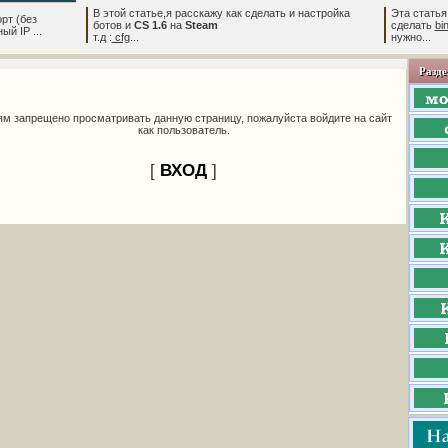
В этой статье,я расскажу как сделать и настройка
Эта статья
рт (без
ботов и
CS 1.6
на
Steam
сделать
bi
й IP ...
т.д :
cfg
...
нужно...
Разде
ям запрещено просматривать данную страницу, пожалуйста войдите на сайт
как пользователь.
[
ВХОД
]