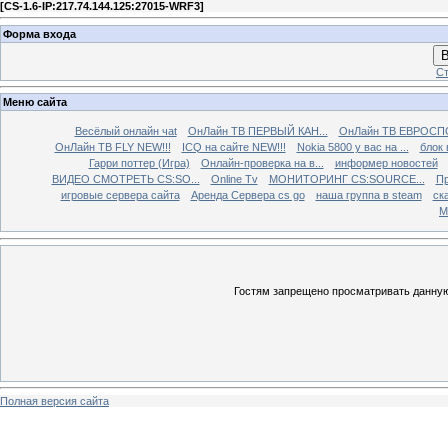
[
CS-1.6-IP:217.74.144.125:27015-WRF3
]
Форма входа
В
Ст
Меню сайта
Весёлый онлайн чаt
ОнЛайн ТВ ПЕРВЫЙ КАН...
ОнЛайн ТВ ЕВРОСПО
ОнЛайн ТВ FLY NEW!!!
ICQ на сайте NEW!!!
Nokia 5800 у вас на ...
блок 
Гарри поттер (Игра)
Онлайн-проверка на в...
информер новостей
ВИДЕО СМОТРЕТЬ CS:SO...
Online Tv
МОНИТОРИНГ CS:SOURCE...
Пр
игровые сервера сайта
Аренда Сервера cs go
наша группа в steam
ска
М
Гостям запрещено просматривать данную 
Полная версия сайта