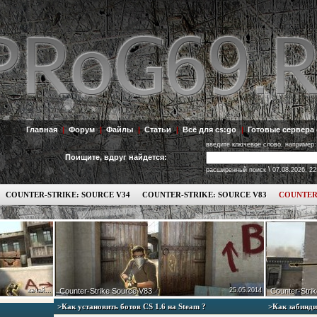
Главная
|
Форум
|
Файлы
|
Статьи
|
Всё для cs:go
|
Готовые сервера 
введите ключевое слово, например:
Поищите, вдруг найдется:
\
расширенный поиск
07.08.2026, 22
COUNTER-STRIKE: SOURCE V34
COUNTER-STRIKE: SOURCE V83
COUNTER
качай...
Counter-Strike Source V83
25.05.2014
Counter-Strik
>Как установить ботов СS 1.6 на Steam ?
>Как забинди