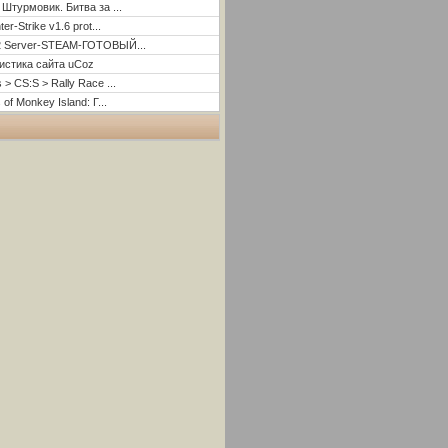
 Штурмовик. Битва за ...
er-Strike v1.6 prot...
2 Server-STEAM-ГОТОВЫЙ...
истика сайта uCoz
 > CS:S > Rally Race ...
 of Monkey Island: Г...