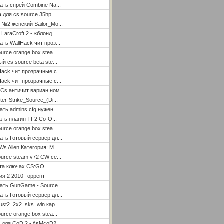
ать спрей Combine Na...
а для cs:source 35hp...
 №2 женский Sailor_Mo...
LaraCroft 2 - «блонд...
ать WallHack чит проз...
ource orange box stea...
ый cs:source beta ste...
Hack чит прозрачные с...
Hack чит прозрачные с...
Cs античит вариан ном...
ter-Strike_Source_(Di...
ать admins.cfg нужен ...
ать плагин TF2 Co-O...
ource orange box stea...
ать Готовый сервер дл...
Ws Alien Категория: М...
ource steam v72 CW се...
ета ключах CS:GO
я 2 2010 торрент
ать GunGame - Source ...
ать Готовый сервер дл...
ust2_2x2_sks_win кар...
ource orange box stea...
 для CoD 2 - AsMcoD2 ...