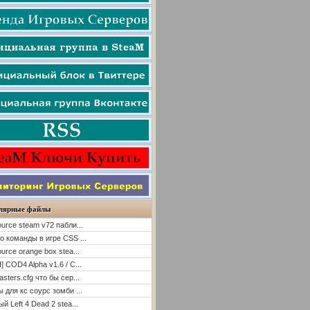
лярные файлы
ource steam v72 пабли...
о команды в игре CSS ...
ource orange box stea...
] COD4 Alpha v1.6 / C...
asters.cfg что бы сер...
ы для кс соурс зомби ...
й Left 4 Dead 2 stea...