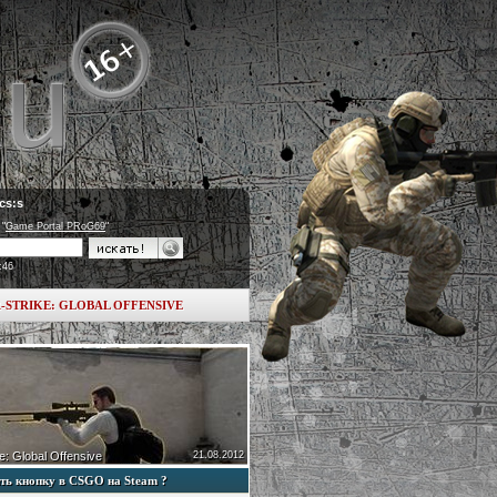
cs:s
 "
Game Portal PRoG69
"
:46
-STRIKE: GLOBAL OFFENSIVE
e: Global Offensive
21.08.2012
ть кнопку в CSGO на Steam ?