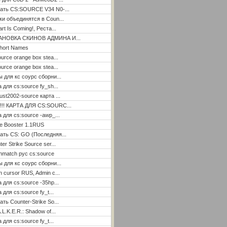
ать CS:SOURCE V34 N0-...
ки объединятся в Coun...
rt Is Coming!, Реста...
АНОВКА СКИНОВ АДМИНА И...
hort Names
ource orange box stea...
ource orange box stea...
ы для кс соурс сборни...
а для cs:source fy_sh...
ust2002-source карта ...
!!! КАРТА ДЛЯ CS:SOURC...
а для cs:source -awp_...
e Booster 1.1RUS
ать CS: GO (Последняя...
er Strike Source ser...
hmatch рус cs:source
ы для кс соурс сборни...
n cursor RUS, Admin c...
а для cs:source -35hp...
 для cs:source fy_t...
ать Counter-Strike So...
.L.K.E.R.: Shadow of...
 для cs:source fy_t...