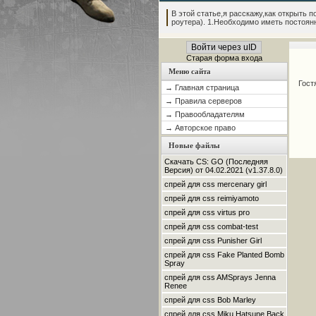
В этой статье,я расскажу,как открыть по
роутера). 1.Необходимо иметь постоянны
Войти через uID
Старая форма входа
Меню сайта
Гост
→ Главная страница
→ Правила серверов
→ Правообладателям
→ Авторское право
Новые файлы
Скачать CS: GO (Последняя
Версия) от 04.02.2021 (v1.37.8.0)
спрей для css mercenary girl
спрей для css reimiyamoto
спрей для css virtus pro
спрей для css combat-test
спрей для css Punisher Girl
спрей для css Fake Planted Bomb
Spray
спрей для css AMSprays Jenna
Renee
спрей для css Bob Marley
спрей для css Miku Hatsune Back