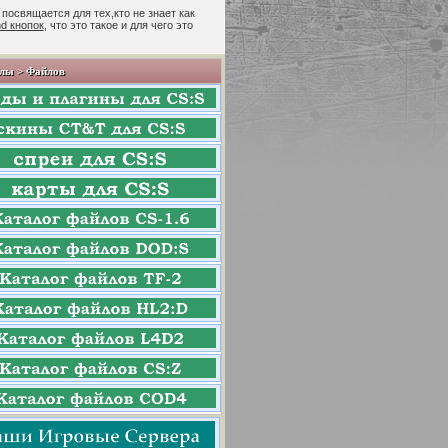
 посвящается для тех,кто не знает как
nd кнопок
, что это такое и для чего это
лы > Файлов