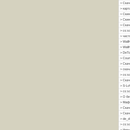
> Скач
> карт
> Скин
> Скин 
> Скач
> cs:s
> чист
> Wall
> Wall
> DeTo
> Coun
> Скач
> скач
> cs:s
> Скач
> S-Lo
> cs:s
> О б
> Мафи
> Скач
> Скач
> de_d
> cs:s
> Читы