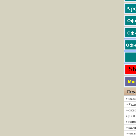
Попу
> cs:s
> Ради
> cs:s
> [SOH
> setm
> карт
> чисты