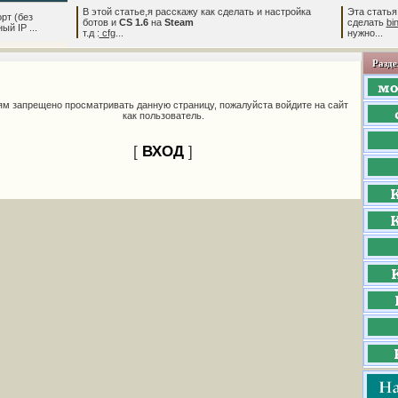
В этой статье,я расскажу как сделать и настройка
Эта статья
рт (без
ботов и
CS 1.6
на
Steam
сделать
bi
й IP ...
т.д :
cfg
...
нужно...
Разде
ям запрещено просматривать данную страницу, пожалуйста войдите на сайт
как пользователь.
[
ВХОД
]