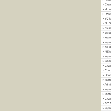
> Скач
> Игро
> Resta
> УСТ
> No S
> cs:s
> cs:s
> карт
> карт
> de_d
> NEW
> карт
> Gam
> Скач
> Count
> Deat
> карт
> Admi
> карт
> карта
> Скач
> S.T.A
> карта