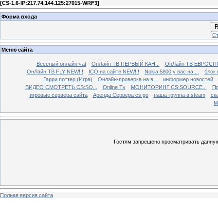
[
CS-1.6-IP:217.74.144.125:27015-WRF3
]
Форма входа
В
Ст
Меню сайта
Весёлый онлайн чаt
ОнЛайн ТВ ПЕРВЫЙ КАН...
ОнЛайн ТВ ЕВРОСПО
ОнЛайн ТВ FLY NEW!!!
ICQ на сайте NEW!!!
Nokia 5800 у вас на ...
блок 
Гарри поттер (Игра)
Онлайн-проверка на в...
информер новостей
ВИДЕО СМОТРЕТЬ CS:SO...
Online Tv
МОНИТОРИНГ CS:SOURCE...
Пр
игровые сервера сайта
Аренда Сервера cs go
наша группа в steam
ска
М
Гостям запрещено просматривать данную 
Полная версия сайта