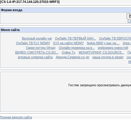
[
CS-1.6-IP:217.74.144.125:27015-WRF3
]
Форма входа
В
Ст
Меню сайта
Весёлый онлайн чаt
ОнЛайн ТВ ПЕРВЫЙ КАН...
ОнЛайн ТВ ЕВРОСПО
ОнЛайн ТВ FLY NEW!!!
ICQ на сайте NEW!!!
Nokia 5800 у вас на ...
блок 
Гарри поттер (Игра)
Онлайн-проверка на в...
информер новостей
ВИДЕО СМОТРЕТЬ CS:SO...
Online Tv
МОНИТОРИНГ CS:SOURCE...
Пр
игровые сервера сайта
Аренда Сервера cs go
наша группа в steam
ска
М
Гостям запрещено просматривать данную 
Полная версия сайта