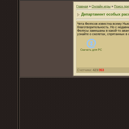
Главная
»
Онлайн игры
»
Поиск пр
Департамент особых рас
Чета Фелпсов известна всему Нью-
благотворительность. Но с недавни
Фелпсы замешаны в какой-то авант
узнайте о скелетах, спрятанных 
Скачать для
PC
Счетчики
:
423
/
353