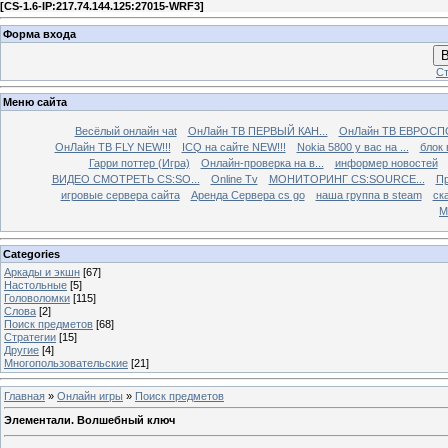
[
CS-1.6-IP:217.74.144.125:27015-WRF3
]
Форма входа
В
Ст
Меню сайта
Весёлый онлайн чаt
ОнЛайн ТВ ПЕРВЫЙ КАН...
ОнЛайн ТВ ЕВРОСПО
ОнЛайн ТВ FLY NEW!!!
ICQ на сайте NEW!!!
Nokia 5800 у вас на ...
блок 
Гарри поттер (Игра)
Онлайн-проверка на в...
информер новостей
ВИДЕО СМОТРЕТЬ CS:SO...
Online Tv
МОНИТОРИНГ CS:SOURCE...
Пр
игровые сервера сайта
Аренда Сервера cs go
наша группа в steam
ска
М
Categories
Аркады и экшн
[67]
Настольные
[5]
Головоломки
[115]
Слова
[2]
Поиск предметов
[68]
Стратегии
[15]
Другие
[4]
Многопользовательские
[21]
Главная
»
Онлайн игры
»
Поиск предметов
Элементали. Волшебный ключ