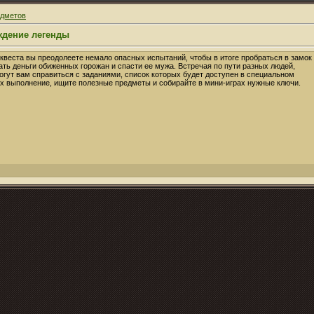
едметов
ждение легенды
 квеста вы преодолеете немало опасных испытаний, чтобы в итоге пробраться в замок
ать деньги обиженных горожан и спасти ее мужа. Встречая по пути разных людей,
огут вам справиться с заданиями, список которых будет доступен в специальном
их выполнение, ищите полезные предметы и собирайте в мини-играх нужные ключи.