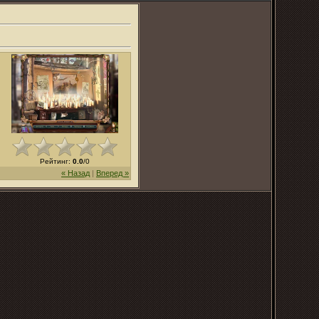
Рейтинг
:
0.0
/
0
« Назад
|
Вперед »