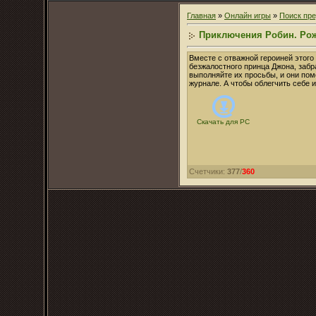
Главная
»
Онлайн игры
»
Поиск пр
Приключения Робин. Ро
Вместе с отважной героиней этого
безжалостного принца Джона, забр
выполняйте их просьбы, и они пом
журнале. А чтобы облегчить себе 
Скачать для
PC
Счетчики
:
377
/
360