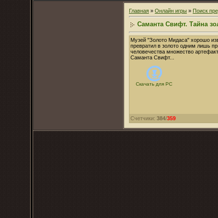
Главная
»
Онлайн игры
»
Поиск пр
Саманта Свифт. Тайна з
Музей "Золото Мидаса" хорошо из
превратил в золото одним лишь пр
человечества множество артефакто
Саманта Свифт...
Скачать для
PC
Счетчики
:
384
/
359