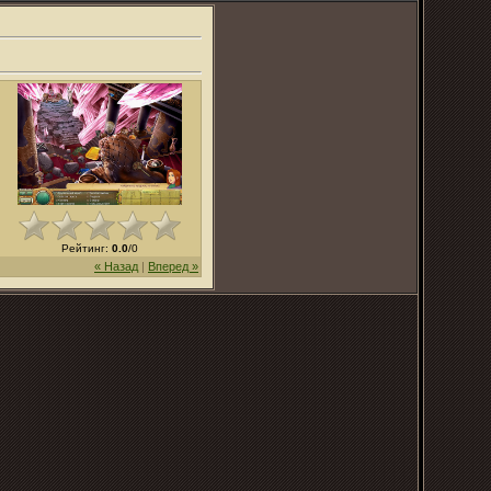
Рейтинг
:
0.0
/
0
« Назад
|
Вперед »