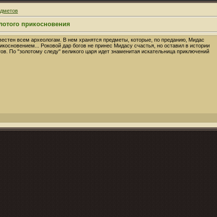
едметов
олотого прикосновения
вестен всем археологам. В нем хранятся предметы, которые, по преданию, Мидас
икосновением... Роковой дар богов не принес Мидасу счастья, но оставил в истории
в. По "золотому следу" великого царя идет знаменитая искательница приключений