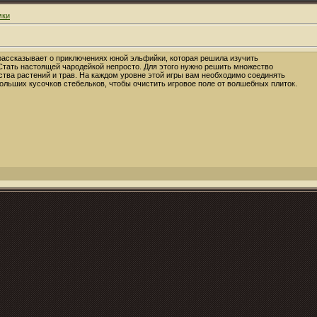
мки
рассказывает о приключениях юной эльфийки, которая решила изучить
тать настоящей чародейкой непросто. Для этого нужно решить множество
ства растений и трав. На каждом уровне этой игры вам необходимо соединять
льших кусочков стебельков, чтобы очистить игровое поле от волшебных плиток.