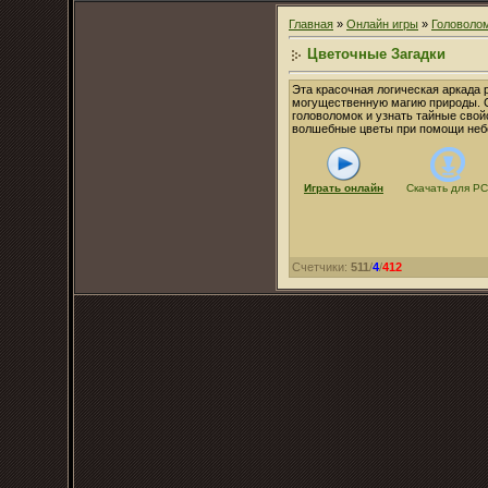
Главная
»
Онлайн игры
»
Головоло
Цветочные Загадки
Эта красочная логическая аркада 
могущественную магию природы. С
головоломок и узнать тайные свой
волшебные цветы при помощи небо
Играть онлайн
Скачать для
PC
Счетчики
:
511
/
4
/
412