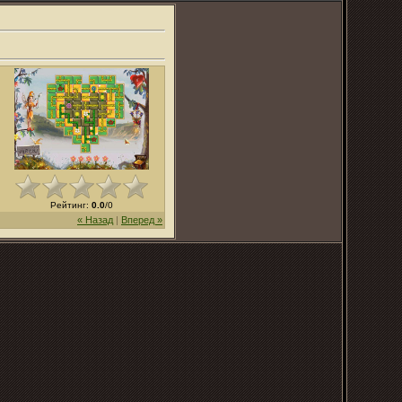
Рейтинг
:
0.0
/
0
« Назад
|
Вперед »