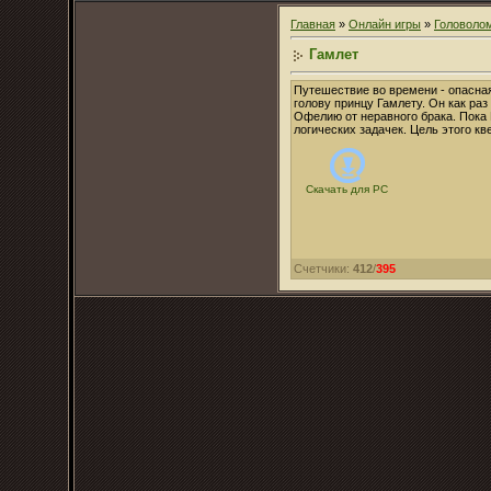
Главная
»
Онлайн игры
»
Головоло
Гамлет
Путешествие во времени - опасная
голову принцу Гамлету. Он как ра
Офелию от неравного брака. Пока 
логических задачек. Цель этого кв
Скачать для
PC
Счетчики
:
412
/
395