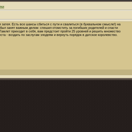
мки
 затея. Есть все шансы сбиться с пути и свалиться (в буквальном смысле!) на
з был занят важным делом: спешил отомстить за погибших родителей и спасти
Гамлет приходит в себя, вам предстоит пройти 25 уровней и решить множество
еста - воздать по заслугам злодеям и вернуть порядок в датское королевство.