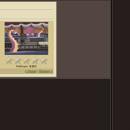
Рейтинг
:
0.0
/
0
« Назад
|
Вперед »