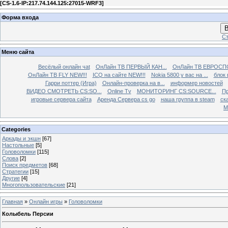
[
CS-1.6-IP:217.74.144.125:27015-WRF3
]
Форма входа
В
Ст
Меню сайта
Весёлый онлайн чаt
ОнЛайн ТВ ПЕРВЫЙ КАН...
ОнЛайн ТВ ЕВРОСПО
ОнЛайн ТВ FLY NEW!!!
ICQ на сайте NEW!!!
Nokia 5800 у вас на ...
блок 
Гарри поттер (Игра)
Онлайн-проверка на в...
информер новостей
ВИДЕО СМОТРЕТЬ CS:SO...
Online Tv
МОНИТОРИНГ CS:SOURCE...
Пр
игровые сервера сайта
Аренда Сервера cs go
наша группа в steam
ска
М
Categories
Аркады и экшн
[67]
Настольные
[5]
Головоломки
[115]
Слова
[2]
Поиск предметов
[68]
Стратегии
[15]
Другие
[4]
Многопользовательские
[21]
Главная
»
Онлайн игры
»
Головоломки
Колыбель Персии