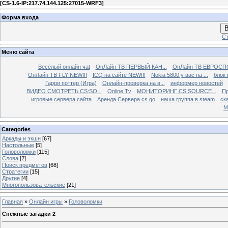
[
CS-1.6-IP:217.74.144.125:27015-WRF3
]
Форма входа
В
Ст
Меню сайта
Весёлый онлайн чаt
ОнЛайн ТВ ПЕРВЫЙ КАН...
ОнЛайн ТВ ЕВРОСПО
ОнЛайн ТВ FLY NEW!!!
ICQ на сайте NEW!!!
Nokia 5800 у вас на ...
блок 
Гарри поттер (Игра)
Онлайн-проверка на в...
информер новостей
ВИДЕО СМОТРЕТЬ CS:SO...
Online Tv
МОНИТОРИНГ CS:SOURCE...
Пр
игровые сервера сайта
Аренда Сервера cs go
наша группа в steam
ска
М
Categories
Аркады и экшн
[67]
Настольные
[5]
Головоломки
[115]
Слова
[2]
Поиск предметов
[68]
Стратегии
[15]
Другие
[4]
Многопользовательские
[21]
Главная
»
Онлайн игры
»
Головоломки
Снежные загадки 2