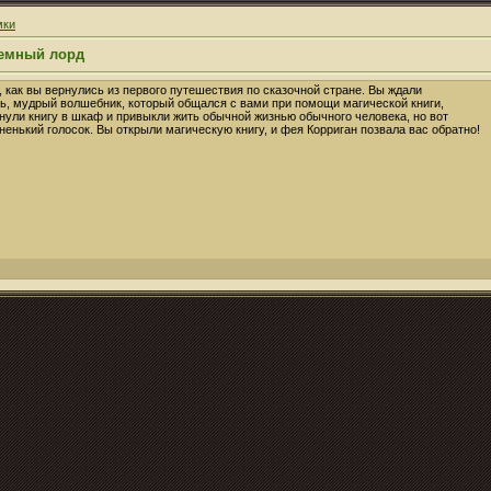
мки
Темный лорд
 как вы вернулись из первого путешествия по сказочной стране. Вы ждали
ь, мудрый волшебник, который общался с вами при помощи магической книги,
унули книгу в шкаф и привыкли жить обычной жизнью обычного человека, но вот
нький голосок. Вы открыли магическую книгу, и фея Корриган позвала вас обратно!