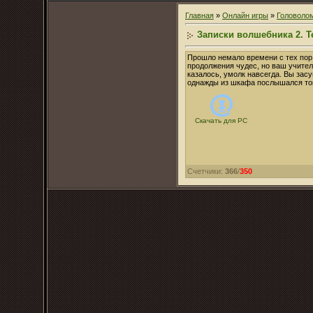
Главная
»
Онлайн игры
»
Головоло
Записки волшебника 2. 
Прошло немало времени с тех пор,
продолжения чудес, но ваш учител
казалось, умолк навсегда. Вы зас
однажды из шкафа послышался тоне
Скачать для
PC
Счетчики
:
366
/
350