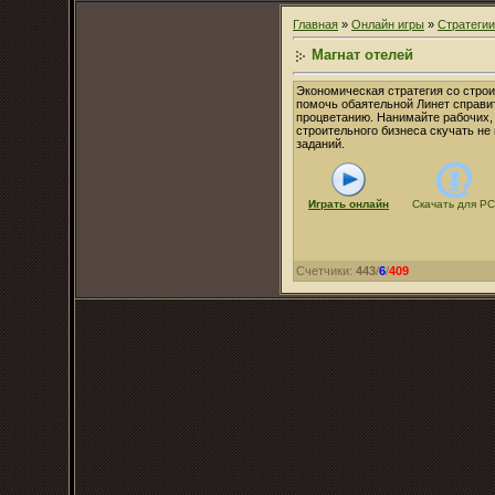
Главная
»
Онлайн игры
»
Стратегии
Магнат отелей
Экономическая стратегия со строи
помочь обаятельной Линет справи
процветанию. Нанимайте рабочих, 
строительного бизнеса скучать не
заданий.
Играть онлайн
Скачать для
PC
Счетчики
:
443
/
6
/
409