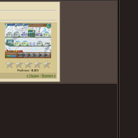
Рейтинг
:
0.0
/
0
« Назад
|
Вперед »