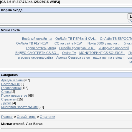
[
CS-1.6-IP:217.74.144.125:27015-WRF3
]
Форма входа
В
Ст
Меню сайта
Весёлый онлайн чаt
ОнЛайн ТВ ПЕРВЫЙ КАН...
ОнЛайн ТВ ЕВРОСПО
ОнЛайн ТВ FLY NEW!!!
ICQ на сайте NEW!!!
Nokia 5800 у вас на ...
блок 
Гарри поттер (Игра)
Онлайн-проверка на в...
информер новостей
ВИДЕО СМОТРЕТЬ CS:SO...
Online Tv
МОНИТОРИНГ CS:SOURCE...
Пр
игровые сервера сайта
Аренда Сервера cs go
наша группа в steam
ска
М
Categories
Аркады и экшн
[67]
Настольные
[5]
Головоломки
[115]
Слова
[2]
Поиск предметов
[68]
Стратегии
[15]
Другие
[4]
Многопользовательские
[21]
Главная
»
Онлайн игры
»
Стратегии
Магнат отелей. Лас-Вегас