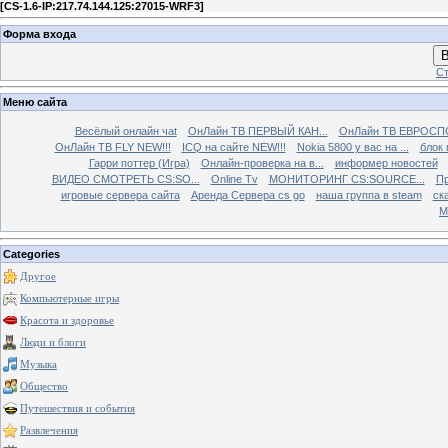
[
CS-1.6-IP:217.74.144.125:27015-WRF3
]
Форма входа
В
Ст
Меню сайта
Весёлый онлайн чаt
ОнЛайн ТВ ПЕРВЫЙ КАН...
ОнЛайн ТВ ЕВРОСПО
ОнЛайн ТВ FLY NEW!!!
ICQ на сайте NEW!!!
Nokia 5800 у вас на ...
блок 
Гарри поттер (Игра)
Онлайн-проверка на в...
информер новостей
ВИДЕО СМОТРЕТЬ CS:SO...
Online Tv
МОНИТОРИНГ CS:SOURCE...
Пр
игровые сервера сайта
Аренда Сервера cs go
наша группа в steam
ска
М
Categories
Другое
Компьютерные игры
Красота и здоровье
Люди и блоги
Музыка
Общество
Путешествия и события
Развлечения