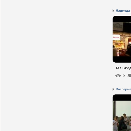
Надежда 
13 г. назад
0
Вассерма