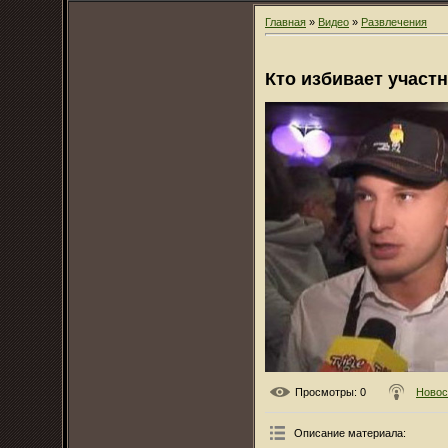
Главная
»
Видео
»
Развлечения
Кто избивает участ
Просмотры
: 0
Новос
Описание материала
: