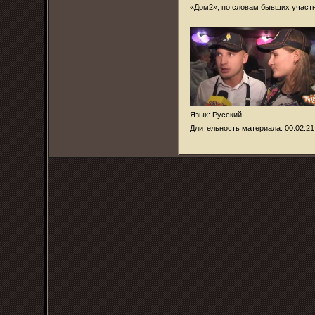
«Дом2», по словам бывших участни
Язык
: Русский
Длительность материала
: 00:02:21