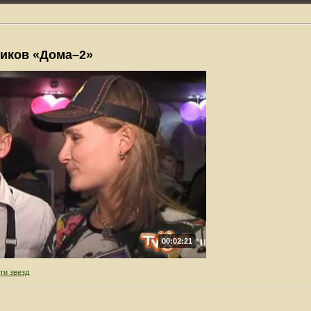
ников «Дома–2»
00:02:21
ти звезд